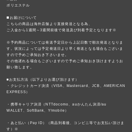
ポリエステル
◼️お届けについて
こちらの商品は海外店舗より直接発送となる為、
ご入金から1週間～3週間前後で発送及び到着予定となります※
※予約商品については発送予定日から上記日数で順次発送となりま
す。状況によっては予定発送日より早く発送となる場合もございま
すので予めご承知おき下さいませ。
その他遅れる場合もございますので予めご承知おき頂けますようお
願い致します。
■お支払方法（以下よりお選び頂けます）
・クレジットカード決済（VISA、Mastercard、JCB、AMERICAN
EXPRESS）
・携帯キャリア決済（NTTdocomo、auかんたん決済/au
WALLET、SoftBank、Y!mobile）
・あと払い（Pay ID）（商品到着後、コンビニ等でお支払い頂けま
す）※