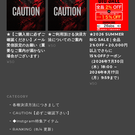
★【ご購入前に必ずご
★ご利用頂ける決済方
★2026 SUMMER
確認ください】メール
法についてのご案内
BIG SALE｜全品
受信設定のお願い（重
2％OFF＋20,000円
¥50
要なご案内が届かない
以上でさらに
場合がございます）
15％OFFクーポン
（2026年7月30日
¥50
（木）18:00 ～
2026年8月17日
（月）9:59まで）
¥50
CATEGORY
各種決済方法につきまして
CAUTION【必ずご確認下さい】
◆Instgram特集アイテム
RANKING（8/4 更新）