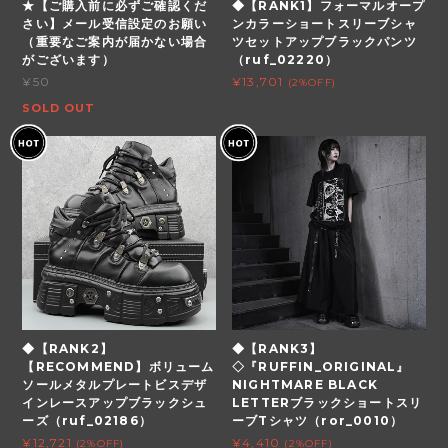
★【ご購入前に必ずご確認くだ
◆【RANK1】フォーマルオープ
さい】メール受信設定のお願い
ンカラーショートスリーブシャ
（重要なご案内が届かない場合
ツセットアップブラックパンツ
がございます）
（ruf_02220）
¥50
¥13,701
(2%OFF)
SOLD OUT
◆【RANK2】
◆【RANK3】
【RECOMMEND】ボリューム
◇『RUFFIN_ORIGINAL』
ソールメタルプレートビスデザ
NIGHTMARE BLACK
インレースアップブラックシュ
LETTERブラックショートスリ
ーズ（ruf_02186）
ーブTシャツ（ror_0010）
¥12,721
¥4,410
(2%OFF)
(2%OFF)