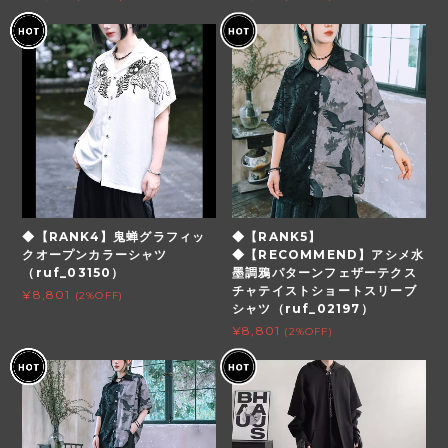
◆【RANK4】鬼蝉グラフィッ
◆【RANK5】
クオープンカラーシャツ
◆【RECOMMEND】アシメ水
（ruf_03150）
墨調鴉パターンフェザーテクス
チャテイストショートスリーブ
¥8,801
(2%OFF)
シャツ（ruf_02197）
¥8,801
(2%OFF)