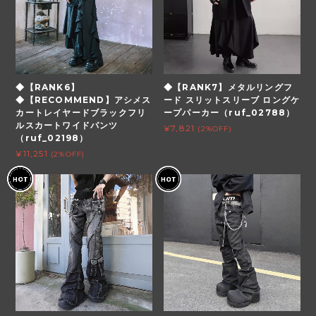
◆【RANK6】
◆【RANK7】メタルリングフ
◆【RECOMMEND】アシメス
ード スリットスリーブ ロングケ
カートレイヤードブラックフリ
ープパーカー（ruf_02788）
ルスカートワイドパンツ
¥7,821
(2%OFF)
（ruf_02198）
¥11,251
(2%OFF)