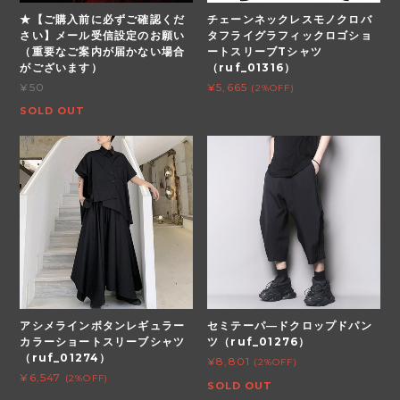
★【ご購入前に必ずご確認くだ
チェーンネックレスモノクロバ
さい】メール受信設定のお願い
タフライグラフィックロゴショ
（重要なご案内が届かない場合
ートスリーブTシャツ
がございます）
（ruf_01316）
¥50
¥5,665
(2%OFF)
SOLD OUT
アシメラインボタンレギュラー
セミテーパ―ドクロップドパン
カラーショートスリーブシャツ
ツ（ruf_01276）
（ruf_01274）
¥8,801
(2%OFF)
¥6,547
(2%OFF)
SOLD OUT