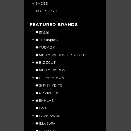
SHOES
ACCESSORIE
FEATURED BRANDS
◆古怪舍
◆TricuspidC
◆YUBABY
◆MISTY WOODS × BIZZCUT
◆BIZZCUT
◆MISTY WOODS
◆PILIYIZHIHUA
◆SHYSHYBITE
◆PickleClub
◆EKHLAS
◆LWA
◆LOVEISWAR
◆ILLuSoRy
◆OSSUARY