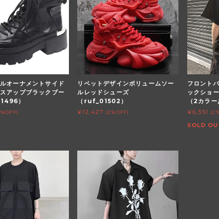
ルオーナメントサイド
リベットデザインボリュームソー
フロント
スアップブラックブー
ルレッドシューズ
ックショ
01496）
（ruf_01502）
（2カラーあ
¥12,427
¥6,351
2%OFF)
(2%OFF)
(2
SOLD OU