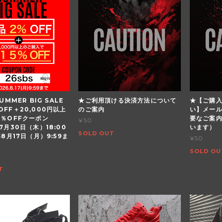
UMMER BIG SALE
★ご利用頂ける決済方法について
★【ご購
OFF＋20,000円以上
のご案内
い】メー
5％OFFクーポン
要なご案
¥50
7月30日（木）18:00
います）
SOLD OUT
年8月17日（月）9:59ま
¥50
SOLD OU
T