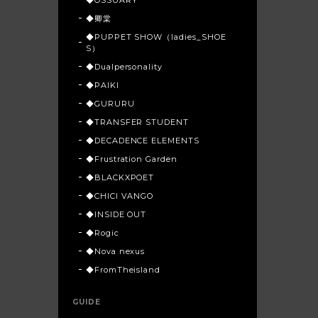
◆卿棠
◆PUPPET SHOW（ladies_SHOE
S）
◆Dualpersonality
◆PAIKI
◆GURURU
◆TRANSFER STUDENT
◆DECADENCE ELEMENTS
◆Frustration Garden
◆BLACKXPOET
◆CHICI VANGO
◆INSIDE OUT
◆Rogic
◆Nova nexus
◆FromTheisland
GUIDE