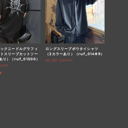
バックニードルグラフィ
ロングスリーブボウタイシャツ
ートスリーブカットソー
（2カラーあり）（ruf_01489）
り）（ruf_01500）
¥6,351
(2%OFF)
%OFF)
T