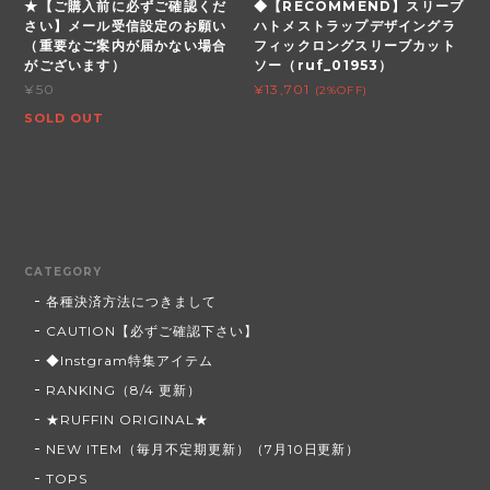
★【ご購入前に必ずご確認くだ
◆【RECOMMEND】スリーブ
さい】メール受信設定のお願い
ハトメストラップデザイングラ
（重要なご案内が届かない場合
フィックロングスリーブカット
がございます）
ソー（ruf_01953）
¥50
¥13,701
(2%OFF)
SOLD OUT
CATEGORY
各種決済方法につきまして
CAUTION【必ずご確認下さい】
◆Instgram特集アイテム
RANKING（8/4 更新）
★RUFFIN ORIGINAL★
NEW ITEM（毎月不定期更新）（7月10日更新）
TOPS