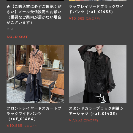
★【ご購入前に必ずご確認くだ
ラップレイヤードブラックワイ
さい】メール受信設定のお願い
ドパンツ（ruf_01453）
（重要なご案内が届かない場合
¥10,565
(2%OFF)
がございます）
¥50
SOLD OUT
フロントレイヤードスカートブ
スタンドカラーブラック刺繍シ
ラックワイドパンツ
アーシャツ（ruf_01433）
（ruf_01484）
¥7,233
(2%OFF)
¥10,565
(2%OFF)