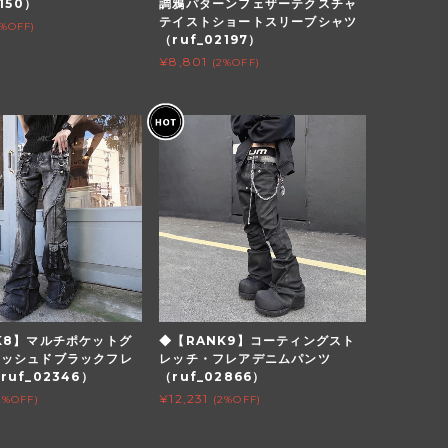
150）
調鴉パターンフェザーテクスチャ
テイストショートスリーブシャツ
2%OFF)
（ruf_02197）
¥8,801
(2%OFF)
K8】マルチポケットグ
◆【RANK9】コーティングスト
ォッシュドブラックフレ
レッチ・フレアデニムパンツ
uf_02346）
（ruf_02866）
¥12,231
2%OFF)
(2%OFF)