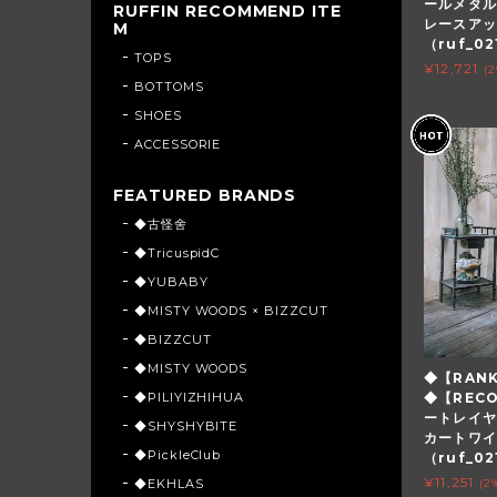
ールメタル
RUFFIN RECOMMEND ITE
レースア
M
（ruf_02
TOPS
¥12,721
(
BOTTOMS
SHOES
ACCESSORIE
FEATURED BRANDS
◆古怪舍
◆TricuspidC
◆YUBABY
◆MISTY WOODS × BIZZCUT
◆BIZZCUT
◆MISTY WOODS
◆【RAN
◆PILIYIZHIHUA
◆【REC
ートレイヤ
◆SHYSHYBITE
カートワ
◆PickleClub
（ruf_02
¥11,251
◆EKHLAS
(2