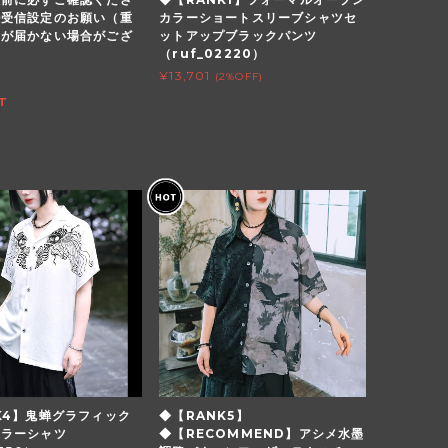
ル受信設定のお願い（重
カラーショートスリーブシャツセ
内が届かない場合がござ
ットアップブラックパンツ
（ruf_02220）
¥13,701
(2%OFF)
T
K4】鬼蝉グラフィック
◆【RANK5】
カラーシャツ
◆【RECOMMEND】アシメ水墨