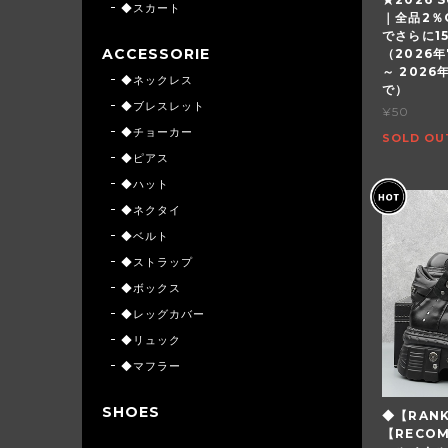
◆スカート
｜全品2％
でさらに1
ACCESSORIE
（2026年
～ 2026
◆ネックレス
で）
◆ブレスレット
¥50
◆チョーカー
SOLD OU
◆ピアス
◆ハット
◆ネクタイ
◆ベルト
◆ストラップ
◆ボックス
◆レッグカバー
◆リュック
◆マフラー
SHOES
◆【RAN
【RECO