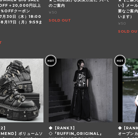
OFF＋20,000円以上
のご案内
い】メー
5％OFFクーポン
要なご案
¥50
7月30日（木）18:00
います）
SOLD OUT
年8月17日（月）9:59ま
¥50
SOLD OU
T
K2】
◆【RANK3】
◆【RAN
MMEND】ボリュームソ
◇『RUFFIN_ORIGINAL』
オープン