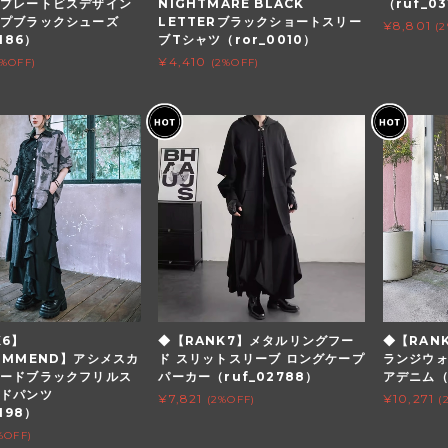
プレートビスデザイン
NIGHTMARE BLACK
（ruf_03
ップブラックシューズ
LETTERブラックショートスリー
¥8,801
(
186）
ブTシャツ（ror_0010）
¥4,410
2%OFF)
(2%OFF)
K6】
◆【RANK7】メタルリングフー
◆【RAN
OMMEND】アシメスカ
ド スリットスリーブ ロングケープ
ランジウ
ードブラックフリルス
パーカー（ruf_02788）
アデニム（r
イドパンツ
¥7,821
¥10,271
(2%OFF)
(
198）
%OFF)