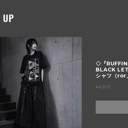
 UP
鬼蝉グラフ
（ruf_031
¥8,980