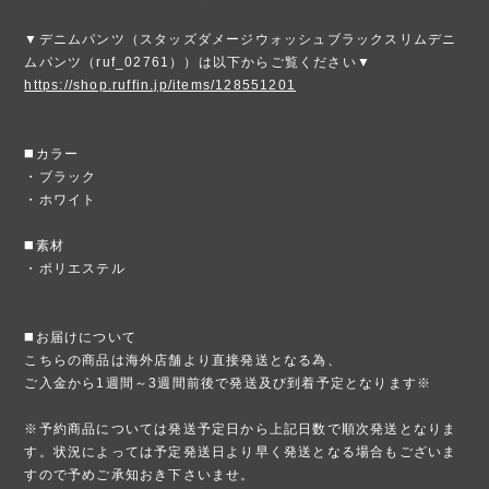
▼デニムパンツ（スタッズダメージウォッシュブラックスリムデニ
ムパンツ（ruf_02761））は以下からご覧ください▼
https://shop.ruffin.jp/items/128551201
◼️カラー
・ブラック
・ホワイト
◼️素材
・ポリエステル
◼️お届けについて
こちらの商品は海外店舗より直接発送となる為、
ご入金から1週間～3週間前後で発送及び到着予定となります※
※予約商品については発送予定日から上記日数で順次発送となりま
す。状況によっては予定発送日より早く発送となる場合もございま
すので予めご承知おき下さいませ。