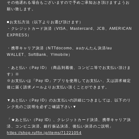
その他遅れる場合もございますので予めご承知おき頂けますようお
願い致します。
■お支払方法（以下よりお選び頂けます）
・クレジットカード決済（VISA、Mastercard、JCB、AMERICAN
EXPRESS）
・携帯キャリア決済（NTTdocomo、auかんたん決済/au
WALLET、SoftBank、Y!mobile）
・あと払い（Pay ID）（商品到着後、コンビニ等でお支払い頂けま
す）※
※お支払いは「Pay ID」アプリを使用してお支払い、又は請求確定
後に届く請求メールよりお支払い頂くことができます。
▼あと払い（Pay ID）のお支払いの詳細につきましては、以下のリ
ンク先のご説明を必ずご確認下さい▼
「★あと払い（Pay ID）、クレジットカード決済、携帯キャリア決
済、コンビニ決済、銀行振込決済、後払い決済のご説明」
https://shop.ruffin.jp/items/71221054