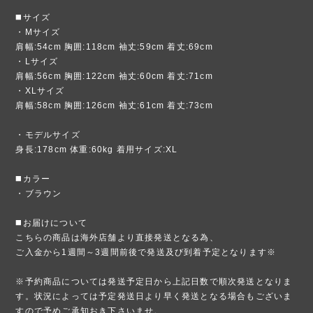
◼️サイズ
・Mサイズ
肩幅:54cm 胸囲:118cm 袖丈:59cm 着丈:69cm
・Lサイズ
肩幅:56cm 胸囲:122cm 袖丈:60cm 着丈:71cm
・XLサイズ
肩幅:58cm 胸囲:126cm 袖丈:61cm 着丈:73cm
・モデルサイズ
身長:178cm 体重:60kg 着用サイズ:XL
◼️カラー
・ブラウン
◼️お届けについて
こちらの商品は海外店舗より直接発送となる為、
ご入金から1週間～3週間前後で発送及び到着予定となります※
※予約商品については発送予定日から上記日数で順次発送となりま
す。状況によっては予定発送日より早く発送となる場合もございま
すので予めご承知おき下さいませ。