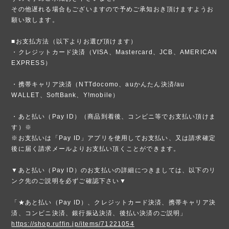
その他遅れる場合もございますので予めご承知おき頂けますようお
願い致します。
■お支払方法（以下よりお選び頂けます）
・クレジットカード決済（VISA、Mastercard、JCB、AMERICAN
EXPRESS）
・携帯キャリア決済（NTTdocomo、auかんたん決済/au
WALLET、SoftBank、Y!mobile）
・あと払い（Pay ID）（商品到着後、コンビニ等でお支払い頂けま
す）※
※お支払いは「Pay ID」アプリを使用してお支払い、又は請求確定
後に届く請求メールよりお支払い頂くことができます。
▼あと払い（Pay ID）のお支払いの詳細につきましては、以下のリ
ンク先のご説明を必ずご確認下さい▼
「★あと払い（Pay ID）、クレジットカード決済、携帯キャリア決
済、コンビニ決済、銀行振込決済、後払い決済のご説明」
https://shop.ruffin.jp/items/71221054