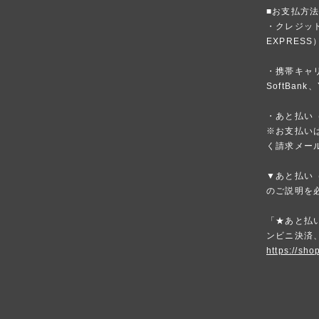
■お支払方
・クレジットカ
EXPRESS
・携帯キャリア
SoftBank、
・あと払い（
※お支払いは
く請求メー
▼あと払い（
のご説明を
「★あと払い
ンビニ決済
https://sho