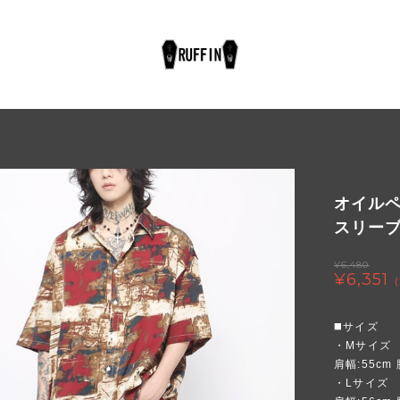
オイル
スリーブ
¥6,480
¥6,351
◼️サイズ
・Mサイズ
肩幅:55cm 
・Lサイズ