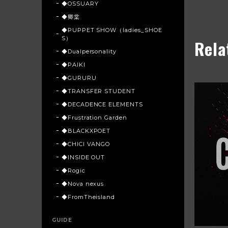
◆OSSUARY
◆卿棠
◆PUPPET SHOW（ladies_SHOE
S）
Rela
◆Dualpersonality
◆PAIKI
◆GURURU
◆TRANSFER STUDENT
◆DECADENCE ELEMENTS
◆Frustration Garden
◆BLACKXPOET
◆CHICI VANGO
◆INSIDE OUT
◆Rogic
◆Nova nexus
◆FromTheisland
GUIDE