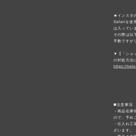
★インスタ
Safari
は入ってい
その際は以
手数ですが
▼【「ショ
の対処方法
https://hel
◼️注意事項
・商品在庫
ので、予め
・仕入れ工
ざいます。