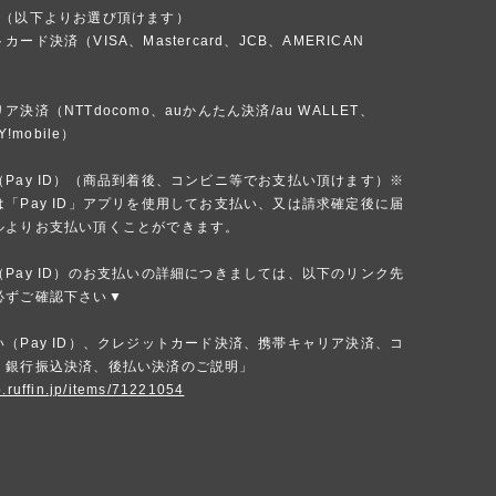
法（以下よりお選び頂けます）
ード決済（VISA、Mastercard、JCB、AMERICAN
）
決済（NTTdocomo、auかんたん決済/au WALLET、
Y!mobile）
Pay ID）（商品到着後、コンビニ等でお支払い頂けます）※
「Pay ID」アプリを使用してお支払い、又は請求確定後に届
ルよりお支払い頂くことができます。
Pay ID）のお支払いの詳細につきましては、以下のリンク先
必ずご確認下さい▼
（Pay ID）、クレジットカード決済、携帯キャリア決済、コ
、銀行振込決済、後払い決済のご説明」
p.ruffin.jp/items/71221054