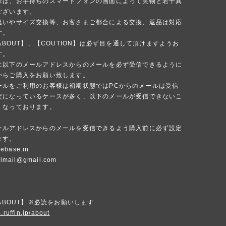
味は、お手持ちのスマートフォンの画面によって実物と若干異
ございます。
違いやサイズ交換等、お客さまご都合による交換、返品は対応
す。
 ABOUT】、【COUTION】は必ず目を通して頂けますようお
す。
に以下のメールアドレスからのメールを必ず受信できるように
からご購入をお願い致します。
ールをご利用のお客様は初期状態ではPCからのメールは受信
定になっているケースが多く、以下のメールが受信できないこ
くなっております。
ールアドレスからのメールを受信できるよう購入前に必ず設定
ます。
ebase.in
ialmail@gmail.com
 ABOUT】※必読をお願いします
.ruffin.jp/about