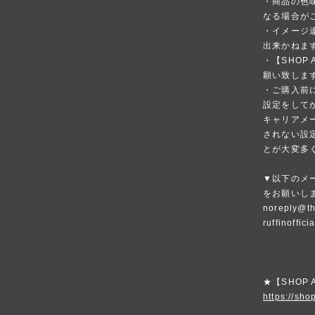
・商品の色
なる場合が
・イメージ
出来かねま
・【SHOP
願い致しま
・ご購入前
設定をして
キャリアメ
されない設
とが大変多
▼以下のメ
をお願いし
noreply@th
ruffinoffic
★【SHOP
https://shop