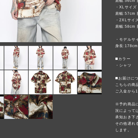
肩幅:56cm 
・XLサイズ
肩幅:57cm 
・2XLサイ
肩幅:58cm 
・モデルサ
身長:178c
◼️カラー
・シャツ
◼️お届けに
こちらの商
ご入金から
※予約商品
況によって
承知おき下
その他遅れ
します。