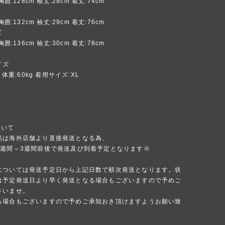
胸囲:128cm 袖丈:28cm 着丈:74cm
胸囲:132cm 袖丈:29cm 着丈:76cm
ズ
胸囲:136cm 袖丈:30cm 着丈:78cm
イズ
m 体重:60kg 着用サイズ:XL
ついて
品は海外店舗より直接発送となる為、
1週間～3週間前後で発送及び到着予定となります※
については発送予定日から上記日数で順次発送となります。状
は予定発送日より早く発送となる場合もございますので予めご
さいませ。
る場合もございますので予めご承知おき頂けますようお願い致