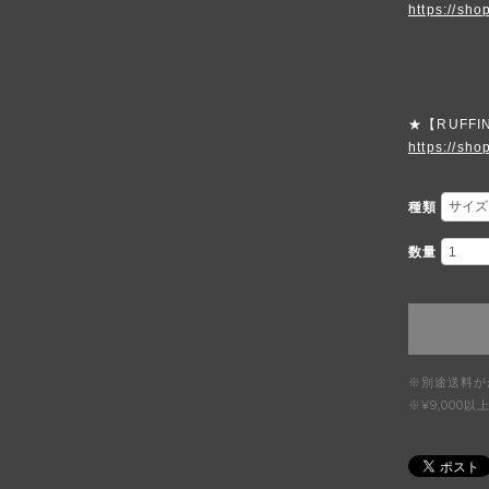
https://sho
★【RUFFI
https://shop
種類
数量
※別途送料が
※¥9,00