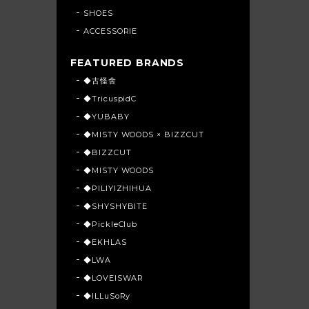
SHOES
ACCESSORIE
FEATURED BRANDS
◆古怪舍
◆TricuspidC
◆YUBABY
◆MISTY WOODS × BIZZCUT
◆BIZZCUT
◆MISTY WOODS
◆PILIYIZHIHUA
◆SHYSHYBITE
◆PickleClub
◆EKHLAS
◆LWA
◆LOVEISWAR
◆ILLuSoRy