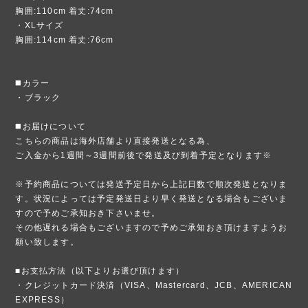
胸囲:110cm 着丈:74cm
・XLサイズ
胸囲:114cm 着丈:76cm
◼️カラー
・ブラック
◼️お届けについて
こちらの商品は海外店舗より直接発送となる為、
ご入金から1週間～3週間前後で発送及び到着予定となります※
※予約商品については発送予定日から上記日数で順次発送となりま
す。状況によっては予定発送日より早く発送となる場合もございま
すので予めご承知おき下さいませ。
その他遅れる場合もございますので予めご承知おき頂けますようお
願い致します。
■お支払方法（以下よりお選び頂けます）
・クレジットカード決済（VISA、Mastercard、JCB、AMERICAN
EXPRESS）