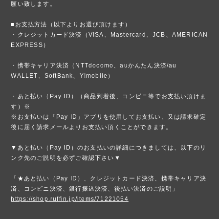
願い致します。
■お支払方法（以下よりお選び頂けます）
・クレジットカード決済（VISA、Mastercard、JCB、AMERICAN
EXPRESS）
・携帯キャリア決済（NTTdocomo、auかんたん決済/au
WALLET、SoftBank、Y!mobile）
・あと払い（Pay ID）（商品到着後、コンビニ等でお支払い頂けま
す）※
※お支払いは「Pay ID」アプリを使用してお支払い、又は請求確定
後に届く請求メールよりお支払い頂くことができます。
▼あと払い（Pay ID）のお支払いの詳細につきましては、以下のリ
ンク先のご説明を必ずご確認下さい▼
「★あと払い（Pay ID）、クレジットカード決済、携帯キャリア決
済、コンビニ決済、銀行振込決済、後払い決済のご説明」
https://shop.ruffin.jp/items/71221054