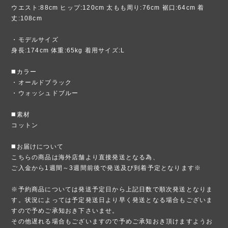
ウエスト:88cm ヒップ:120cm 太もも周り:76cm 裾口:64cm 着
丈:108cm
・モデルサイズ
身長:174cm 体重:65kg 着用サイズ:L
◼️カラー
・オールドブラック
・ウォッシュドブルー
◼️素材
コットン
◼️お届けについて
こちらの商品は海外店舗より直接発送となる為、
ご入金から1週間～3週間前後で発送及び到着予定となります※
※予約商品については発送予定日から上記日数で順次発送となりま
す。状況によっては予定発送日より早く発送となる場合もございま
すので予めご承知おき下さいませ。
その他遅れる場合もございますので予めご承知おき頂けますようお