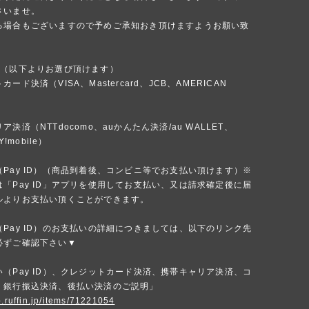
さいませ。
る場合もございますので予めご承知おき頂けますようお願い致
法（以下よりお選び頂けます）
ード決済（VISA、Mastercard、JCB、AMERICAN
）
決済（NTTdocomo、auかんたん決済/au WALLET、
Y!mobile）
Pay ID）（商品到着後、コンビニ等でお支払い頂けます）※
「Pay ID」アプリを使用してお支払い、又は請求確定後に届
ルよりお支払い頂くことができます。
Pay ID）のお支払いの詳細につきましては、以下のリンク先
必ずご確認下さい▼
（Pay ID）、クレジットカード決済、携帯キャリア決済、コ
、銀行振込決済、後払い決済のご説明」
p.ruffin.jp/items/71221054