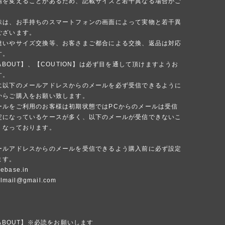
場を変えることがあるため、記載サイズと若干異なる場合がご
味は、お手持ちのスマートフォンの画面によって実物と若干異
ございます。
違いやサイズ交換等、お客さまご都合による交換、返品は対応
す。
 ABOUT】、【COUTION】は必ず目を通して頂けますようお
す。
に以下のメールアドレスからのメールを必ず受信できるように
からご購入をお願い致します。
ールをご利用のお客様は初期状態ではPCからのメールは受信
定になっているケースが多く、以下のメールが受信できないこ
くなっております。
ールアドレスからのメールを受信できるよう購入前に必ず設定
ます。
ebase.in
ialmail@gmail.com
 ABOUT】※必読をお願いします