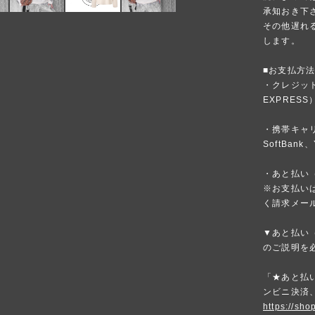
承知おき下
その他遅れ
します。
■お支払方
・クレジットカ
EXPRESS
・携帯キャリア
SoftBank、
・あと払い（
※お支払いは
く請求メー
▼あと払い（
のご説明を
「★あと払い
ンビニ決済
https://sho