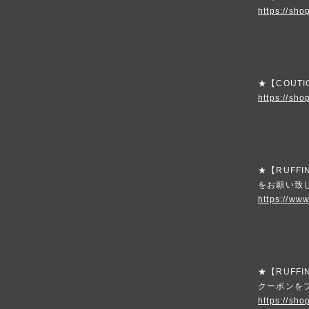
https://shop
★【COUT
https://sho
★【RUFF
をお願い致
https://www
★【RUFFI
クーポンを
https://sho