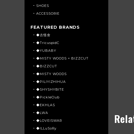
SHOES
ACCESSORIE
FEATURED BRANDS
◆古怪舍
◆TricuspidC
◆YUBABY
◆MISTY WOODS × BIZZCUT
◆BIZZCUT
◆MISTY WOODS
◆PILIYIZHIHUA
◆SHYSHYBITE
◆PickleClub
◆EKHLAS
◆LWA
Rela
◆LOVEISWAR
◆ILLuSoRy