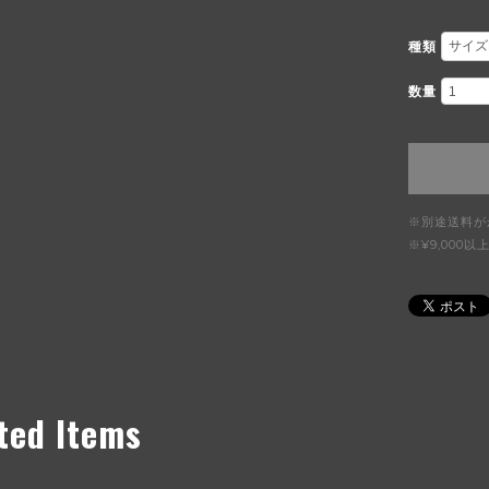
種類
数量
※別途送料が
※¥9,00
ted Items