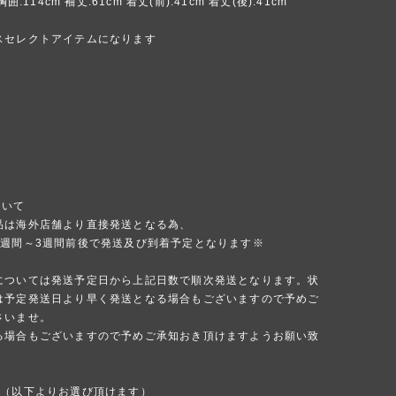
胸囲:114cm 袖丈:61cm 着丈(前):41cm 着丈(後):41cm
スセレクトアイテムになります
ついて
品は海外店舗より直接発送となる為、
1週間～3週間前後で発送及び到着予定となります※
については発送予定日から上記日数で順次発送となります。状
は予定発送日より早く発送となる場合もございますので予めご
さいませ。
る場合もございますので予めご承知おき頂けますようお願い致
法（以下よりお選び頂けます）