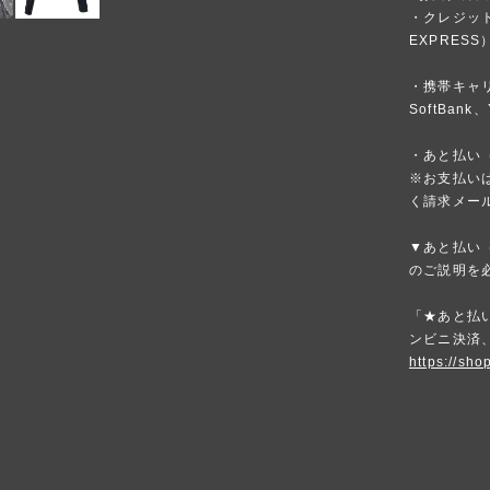
・クレジットカ
EXPRESS
・携帯キャリア
SoftBank、
・あと払い（
※お支払いは
く請求メー
▼あと払い（
のご説明を
「★あと払い
ンビニ決済
https://sho