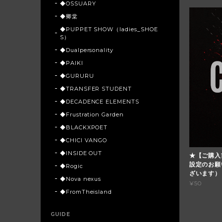
◆OSSUARY
◆卿棠
◆PUPPET SHOW（ladies_SHOE
S）
◆Dualpersonality
◆PAIKI
◆GURURU
◆TRANSFER STUDENT
◆DECADENCE ELEMENTS
◆Frustration Garden
◆BLACKXPOET
◆CHICI VANGO
◆INSIDE OUT
★【ご購入
設定のお願
◆Rogic
ざいます）
◆Nova nexus
¥50
◆FromTheisland
GUIDE