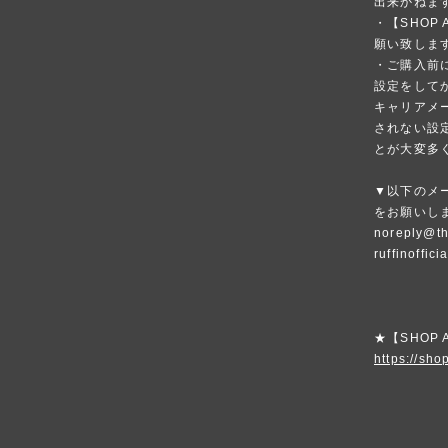
出来かねま
・【SHOP
願い致しま
・ご購入前
設定をして
キャリアメ
されない設
とが大変多
▼以下のメ
をお願いし
noreply@th
ruffinoffic
★【SHOP
https://shop