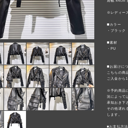
肩幅:44cm 
※レディー
◼️カラー
・ブラック
◼️素材
・PU
◼️お届けに
こちらの商
ご入金から
※予約商品
況によって
承知おき下
その他遅れ
します。
■お支払方