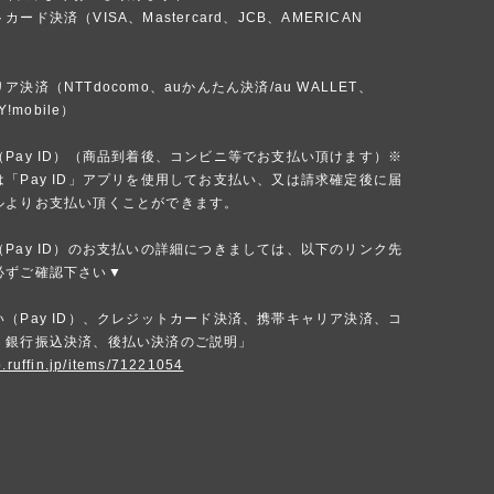
ード決済（VISA、Mastercard、JCB、AMERICAN
）
決済（NTTdocomo、auかんたん決済/au WALLET、
Y!mobile）
Pay ID）（商品到着後、コンビニ等でお支払い頂けます）※
「Pay ID」アプリを使用してお支払い、又は請求確定後に届
ルよりお支払い頂くことができます。
Pay ID）のお支払いの詳細につきましては、以下のリンク先
必ずご確認下さい▼
（Pay ID）、クレジットカード決済、携帯キャリア決済、コ
、銀行振込決済、後払い決済のご説明」
p.ruffin.jp/items/71221054