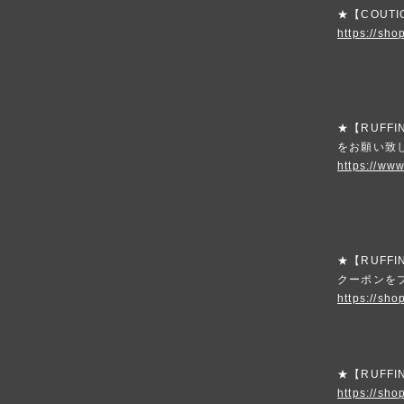
★【COUT
https://sho
★【RUFF
をお願い致
https://www
★【RUFFI
クーポンを
https://sho
★【RUFFI
https://shop