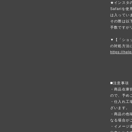
★インスタ
Safari
は入ってい
その際は以
手数ですが
▼【「ショ
の対処方法
https://hel
◼️注意事項
・商品在庫
ので、予め
・仕入れ工
ざいます。
・商品の色
なる場合が
・イメージ