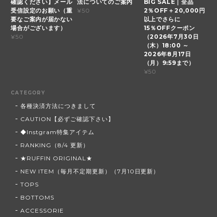
確認ください】メール
法についてのご案内
BIG SALE｜全品
受信設定のお願い（重
2％OFF＋20,000円
¥50
要なご案内が届かない
以上でさらに
場合がございます）
15％OFFクーポン
（2026年7月30日
¥50
（木）18:00 ～
2026年8月17日
（月）9:59まで）
¥50
CATEGORY
各種決済方法につきまして
CAUTION【必ずご確認下さい】
◆Instgram特集アイテム
RANKING（8/4 更新）
★RUFFIN ORIGINAL★
NEW ITEM（毎月不定期更新）（7月10日更新）
TOPS
BOTTOMS
ACCESSORIE