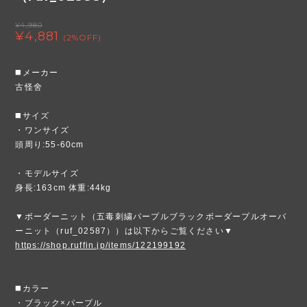
¥4,980
¥4,881
(2%OFF)
◼️メーカー
古怪舍
◼️サイズ
・ワンサイズ
頭周り:55-60cm
・モデルサイズ
身長:163cm 体重:44kg
▼ボーダーニット（五毒刺繍パープルブラックボーダープルオーバ
ーニット（ruf_02587））は以下からご覧ください▼
https://shop.ruffin.jp/items/122199192
◼️カラー
・ブラック×パープル