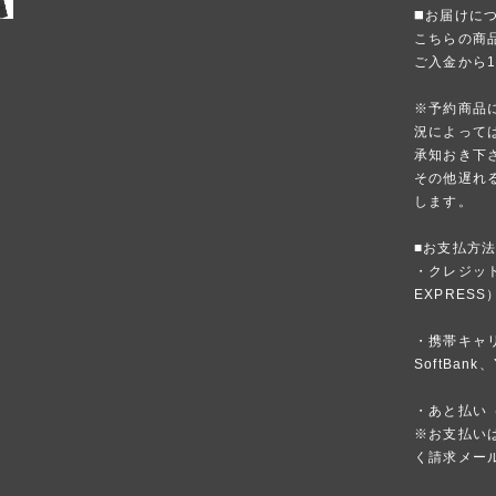
◼️お届けに
こちらの商
ご入金から
※予約商品
況によって
承知おき下
その他遅れ
します。
■お支払方
・クレジットカ
EXPRESS
・携帯キャリア
SoftBank、
・あと払い（
※お支払いは
く請求メー