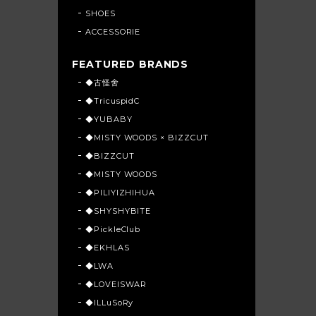
SHOES
ACCESSORIE
FEATURED BRANDS
◆古怪舍
◆TricuspidC
◆YUBABY
◆MISTY WOODS × BIZZCUT
◆BIZZCUT
◆MISTY WOODS
◆PILIYIZHIHUA
◆SHYSHYBITE
◆PickleClub
◆EKHLAS
◆LWA
◆LOVEISWAR
◆ILLuSoRy