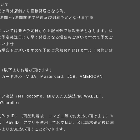
ついて
品は海外店舗より直接発送となる為、
1週間～3週間前後で発送及び到着予定となります※
については発送予定日から上記日数で順次発送となります。状
は予定発送日より早く発送となる場合もございますので予めご
さいませ。
る場合もございますので予めご承知おき頂けますようお願い致
法（以下よりお選び頂けます）
ード決済（VISA、Mastercard、JCB、AMERICAN
）
決済（NTTdocomo、auかんたん決済/au WALLET、
Y!mobile）
Pay ID）（商品到着後、コンビニ等でお支払い頂けます）※
「Pay ID」アプリを使用してお支払い、又は請求確定後に届
ルよりお支払い頂くことができます。