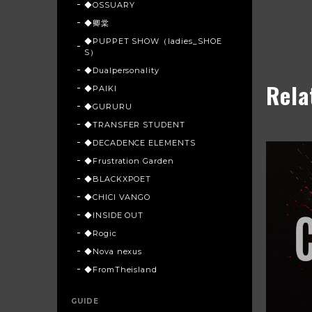
◆OSSUARY
◆卿棠
◆PUPPET SHOW（ladies_SHOE
S）
◆Dualpersonality
Rela
◆PAIKI
◆GURURU
◆TRANSFER STUDENT
◆DECADENCE ELEMENTS
◆Frustration Garden
◆BLACKXPOET
◆CHICI VANGO
◆INSIDE OUT
◆Rogic
◆Nova nexus
◆FromTheisland
GUIDE