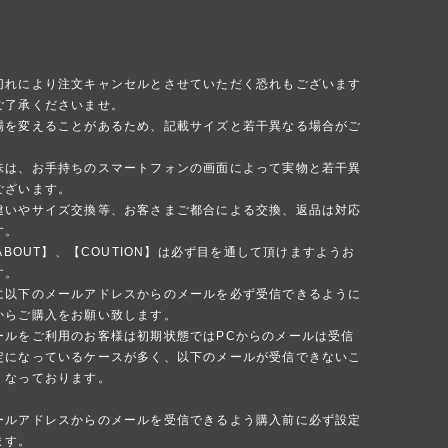
切れにより注文キャンセルとさせていただく恐れもございます
ご了承くださいませ。
場を変えることがあるため、記載サイズと若干異なる場合がご
味は、お手持ちのスマートフォンの画面によって実物と若干異
ございます。
違いやサイズ交換等、お客さまご都合による交換、返品は対応
す。
 ABOUT】、【COUTION】は必ず目を通して頂けますようお
す。
に以下のメールアドレスからのメールを必ず受信できるように
からご購入をお願い致します。
ールをご利用のお客様は初期状態ではPCからのメールは受信
定になっているケースが多く、以下のメールが受信できないこ
くなっております。
ールアドレスからのメールを受信できるよう購入前に必ず設定
ます。