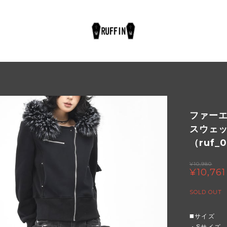
ファー
スウェ
（ruf_
¥10,980
¥10,761
SOLD OUT
◼️サイズ