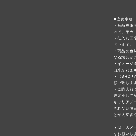
◼️注意事項
・商品在庫
ので、予め
・仕入れ工
ざいます。
・商品の色
なる場合が
・イメージ
出来かねま
・【SHOP
願い致しま
・ご購入前
設定をして
キャリアメ
されない設
とが大変多
▼以下のメ
をお願いし