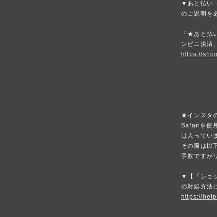
▼あと払い（
のご説明を
「★あと払い
ンビニ決済
https://sho
★インスタ
Safari
は入ってい
その際は以
手数ですが
▼【「ショ
の対処方法
https://hel