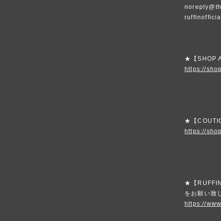
noreply@th
ruffinoffic
★【SHOP
https://shop
★【COUT
https://sho
★【RUFF
をお願い致
https://www