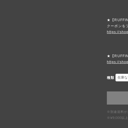
★【RUFFI
クーポンを
https://sho
★【RUFFI
https://shop
種類
※別途送料が
※¥9,00