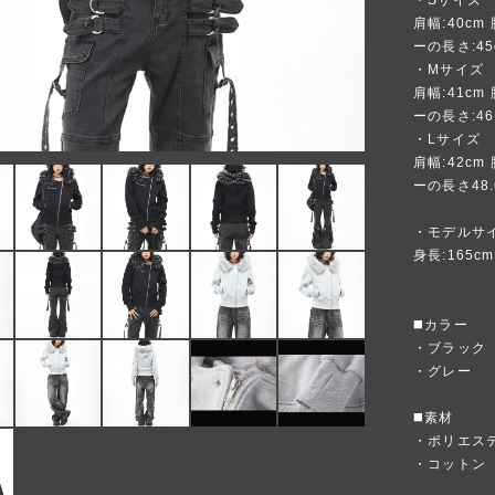
・Sサイズ
肩幅:40cm
ーの長さ:45
・Mサイズ
肩幅:41cm
ーの長さ:46.
・Lサイズ
肩幅:42cm
ーの長さ48.
・モデルサ
身長:165c
◼️カラー
・ブラック
・グレー
◼️素材
・ポリエス
・コットン