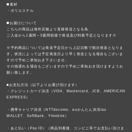
◼️素材
・ポリエステル
◼️お届けについて
こちらの商品は海外店舗より直接発送となる為、
ご入金から1週間～3週間前後で発送及び到着予定となります※
※予約商品については発送予定日から上記日数で順次発送となりま
す。状況によっては予定発送日より早く発送となる場合もございま
すので予めご承知おき下さいませ。
その他遅れる場合もございますので予めご承知おき頂けますようお
願い致します。
■お支払方法（以下よりお選び頂けます）
・クレジットカード決済（VISA、Mastercard、JCB、AMERICAN
EXPRESS）
・携帯キャリア決済（NTTdocomo、auかんたん決済/au
WALLET、SoftBank、Y!mobile）
・あと払い（Pay ID）（商品到着後、コンビニ等でお支払い頂けま