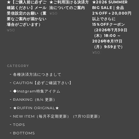
★【ご購入前に必ずご
★ご利用頂ける決済方
★2026 SUMMER
確認ください】メール
法についてのご案内
BIG SALE｜全品
受信設定のお願い（重
2％OFF＋20,000円
¥50
要なご案内が届かない
以上でさらに
場合がございます）
15％OFFクーポン
（2026年7月30日
¥50
（木）18:00 ～
2026年8月17日
（月）9:59まで）
¥50
CATEGORY
各種決済方法につきまして
CAUTION【必ずご確認下さい】
◆Instgram特集アイテム
RANKING（8/4 更新）
★RUFFIN ORIGINAL★
NEW ITEM（毎月不定期更新）（7月10日更新）
TOPS
BOTTOMS