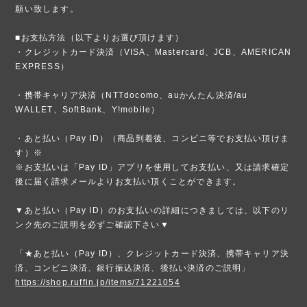
願い致します。
■お支払方法（以下よりお選び頂けます）
・クレジットカード決済（VISA、Mastercard、JCB、AMERICAN
EXPRESS）
・携帯キャリア決済（NTTdocomo、auかんたん決済/au
WALLET、SoftBank、Y!mobile）
・あと払い（Pay ID）（商品到着後、コンビニ等でお支払い頂けま
す）※
※お支払いは「Pay ID」アプリを使用してお支払い、又は請求確定
後に届く請求メールよりお支払い頂くことができます。
▼あと払い（Pay ID）のお支払いの詳細につきましては、以下のリ
ンク先のご説明を必ずご確認下さい▼
「★あと払い（Pay ID）、クレジットカード決済、携帯キャリア決
済、コンビニ決済、銀行振込決済、後払い決済のご説明」
https://shop.ruffin.jp/items/71221054