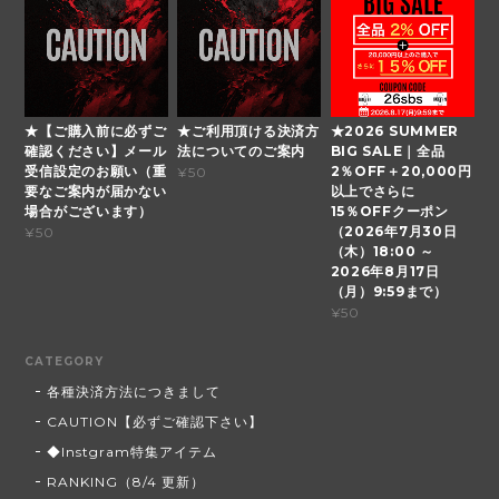
★【ご購入前に必ずご
★ご利用頂ける決済方
★2026 SUMMER
確認ください】メール
法についてのご案内
BIG SALE｜全品
受信設定のお願い（重
2％OFF＋20,000円
¥50
要なご案内が届かない
以上でさらに
場合がございます）
15％OFFクーポン
（2026年7月30日
¥50
（木）18:00 ～
2026年8月17日
（月）9:59まで）
¥50
CATEGORY
各種決済方法につきまして
CAUTION【必ずご確認下さい】
◆Instgram特集アイテム
RANKING（8/4 更新）