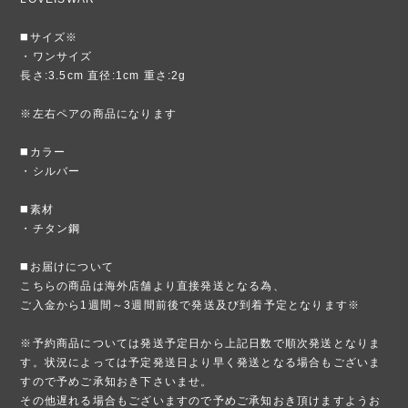
◼️サイズ※
・ワンサイズ
長さ:3.5cm 直径:1cm 重さ:2g
※左右ペアの商品になります
◼️カラー
・シルバー
◼️素材
・チタン鋼
◼️お届けについて
こちらの商品は海外店舗より直接発送となる為、
ご入金から1週間～3週間前後で発送及び到着予定となります※
※予約商品については発送予定日から上記日数で順次発送となりま
す。状況によっては予定発送日より早く発送となる場合もございま
すので予めご承知おき下さいませ。
その他遅れる場合もございますので予めご承知おき頂けますようお