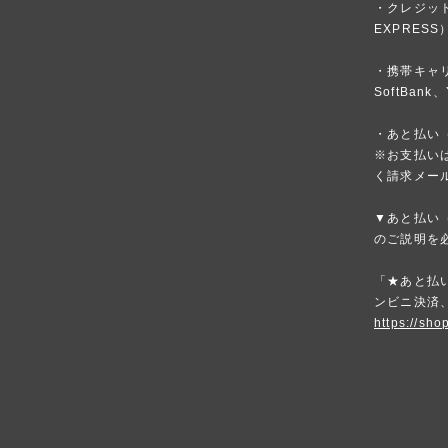
・クレジットカ
EXPRESS
・携帯キャリア
SoftBank、
・あと払い（
※お支払いは
く請求メー
▼あと払い（
のご説明を
「★あと払い
ンビニ決済
https://sho