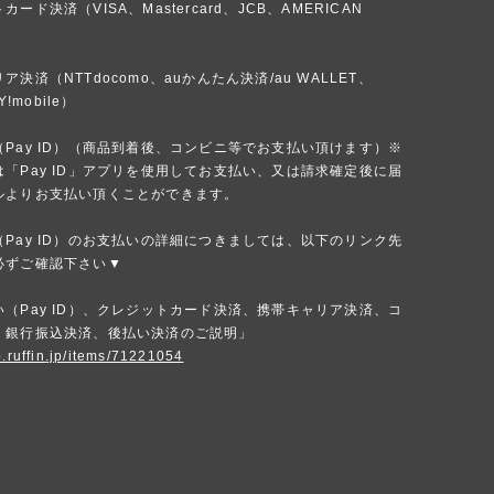
ード決済（VISA、Mastercard、JCB、AMERICAN
）
決済（NTTdocomo、auかんたん決済/au WALLET、
Y!mobile）
Pay ID）（商品到着後、コンビニ等でお支払い頂けます）※
「Pay ID」アプリを使用してお支払い、又は請求確定後に届
ルよりお支払い頂くことができます。
Pay ID）のお支払いの詳細につきましては、以下のリンク先
必ずご確認下さい▼
（Pay ID）、クレジットカード決済、携帯キャリア決済、コ
、銀行振込決済、後払い決済のご説明」
p.ruffin.jp/items/71221054