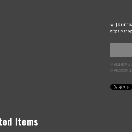
★【RUFFI
https://shop
※別途送料が
※¥9,00
ted Items