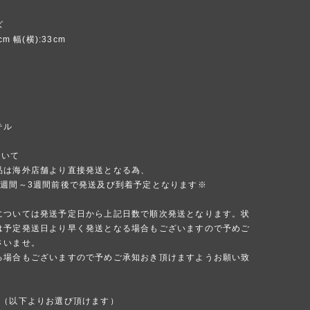
ズ
cm 幅(横):33cm
テル
ついて
品は海外店舗より直接発送となる為、
1週間～3週間前後で発送及び到着予定となります※
については発送予定日から上記日数で順次発送となります。状
は予定発送日より早く発送となる場合もございますので予めご
さいませ。
る場合もございますので予めご承知おき頂けますようお願い致
法（以下よりお選び頂けます）