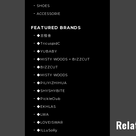
SHOES
ACCESSORIE
FEATURED BRANDS
◆古怪舍
◆TricuspidC
◆YUBABY
◆MISTY WOODS × BIZZCUT
◆BIZZCUT
◆MISTY WOODS
◆PILIYIZHIHUA
◆SHYSHYBITE
◆PickleClub
◆EKHLAS
◆LWA
Rela
◆LOVEISWAR
◆ILLuSoRy