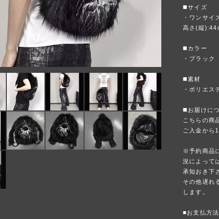
◼️サイズ
・ワンサイ
高さ(縦):44
◼️カラー
・ブラック
◼️素材
・ポリエス
◼️お届けに
こちらの商
ご入金から
※予約商品
況によって
承知おき下
その他遅れ
します。
■お支払方