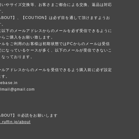
違いやサイズ交換等、お客さまご都合による交換、返品は対応
す。
 ABOUT】、【COUTION】は必ず目を通して頂けますようお
す。
に以下のメールアドレスからのメールを必ず受信できるように
からご購入をお願い致します。
ールをご利用のお客様は初期状態ではPCからのメールは受信
定になっているケースが多く、以下のメールが受信できないこ
くなっております。
ールアドレスからのメールを受信できるよう購入前に必ず設定
ます。
ebase.in
ialmail@gmail.com
 ABOUT】※必読をお願いします
.ruffin.jp/about