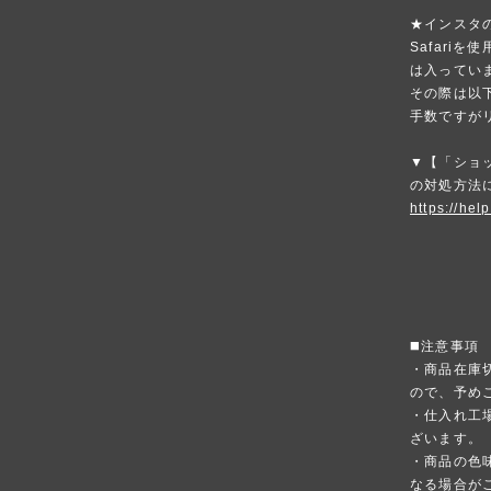
★インスタ
Safari
は入ってい
その際は以
手数ですが
▼【「ショ
の対処方法
https://hel
◼️注意事項
・商品在庫
ので、予め
・仕入れ工
ざいます。
・商品の色
なる場合が