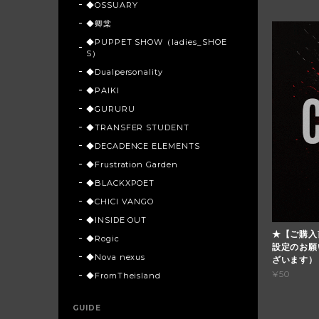
◆OSSUARY
◆卿棠
◆PUPPET SHOW（ladies_SHOE
S）
◆Dualpersonality
◆PAIKI
◆GURURU
◆TRANSFER STUDENT
◆DECADENCE ELEMENTS
◆Frustration Garden
◆BLACKXPOET
◆CHICI VANGO
◆INSIDE OUT
★【ご購入
◆Rogic
設定のお願
◆Nova nexus
ざいます）
¥50
◆FromTheisland
GUIDE