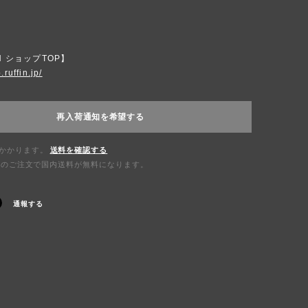
N ショップTOP】
.ruffin.jp/
再入荷通知を希望する
かかります。
送料を確認する
0以上のご注文で国内送料が無料になります。
通報する