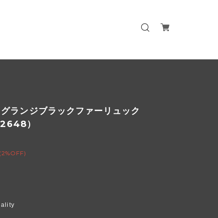
トグランジブラックファーリュック
02648）
(2%OFF)
ality