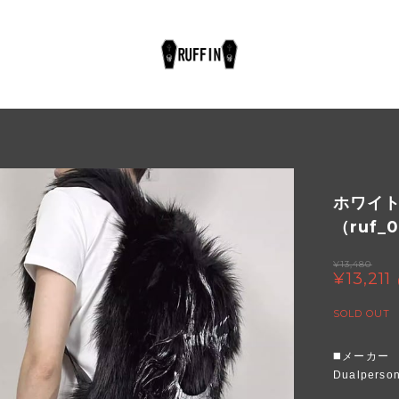
ホワイ
（ruf_
¥13,480
¥13,211
SOLD OUT
◼️メーカー
Dualperson