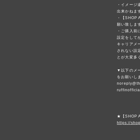
・イメージ
出来かねま
・【SHOP
願い致しま
・ご購入前
設定をして
キャリアメ
されない設
とが大変多
▼以下のメ
をお願いし
noreply@th
ruffinoffic
★【SHOP
https://shop