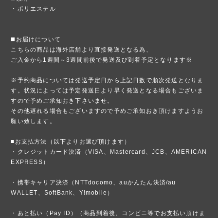
・ポリエステル
◼️お届けについて
こちらの商品は海外店舗より直接発送となる為、
ご入金から1週間～3週間前後で発送及び到着予定となります※
※予約商品については発送予定日から上記日数で順次発送となりま
す。状況によっては予定発送日より早く発送となる場合もございま
すので予めご承知おき下さいませ。
その他遅れる場合もございますので予めご承知おき頂けますようお
願い致します。
■お支払方法（以下よりお選び頂けます）
・クレジットカード決済（VISA、Mastercard、JCB、AMERICAN
EXPRESS）
・携帯キャリア決済（NTTdocomo、auかんたん決済/au
WALLET、SoftBank、Y!mobile）
・あと払い（Pay ID）（商品到着後、コンビニ等でお支払い頂けま