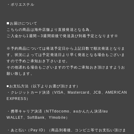
・ポリエステル
◼️お届けについて
こちらの商品は海外店舗より直接発送となる為、
ご入金から1週間～3週間前後で発送及び到着予定となります※
※予約商品については発送予定日から上記日数で順次発送となりま
す。状況によっては予定発送日より早く発送となる場合もございま
すので予めご承知おき下さいませ。
その他遅れる場合もございますので予めご承知おき頂けますようお
願い致します。
■お支払方法（以下よりお選び頂けます）
・クレジットカード決済（VISA、Mastercard、JCB、AMERICAN
EXPRESS）
・携帯キャリア決済（NTTdocomo、auかんたん決済/au
WALLET、SoftBank、Y!mobile）
・あと払い（Pay ID）（商品到着後、コンビニ等でお支払い頂けま