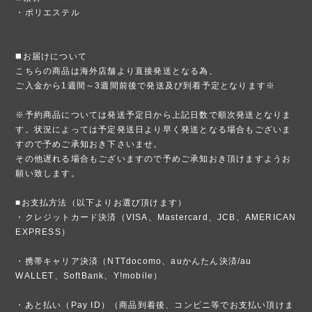
・ポリエステル
◼️お届けについて
こちらの商品は海外店舗より直接発送となる為、
ご入金から1週間～3週間前後で発送及び到着予定となります※
※予約商品については発送予定日から上記日数で順次発送となりま
す。状況によっては予定発送日より早く発送となる場合もございま
すので予めご承知おき下さいませ。
その他遅れる場合もございますので予めご承知おき頂けますようお
願い致します。
■お支払方法（以下よりお選び頂けます）
・クレジットカード決済（VISA、Mastercard、JCB、AMERICAN
EXPRESS）
・携帯キャリア決済（NTTdocomo、auかんたん決済/au
WALLET、SoftBank、Y!mobile）
・あと払い（Pay ID）（商品到着後、コンビニ等でお支払い頂けま