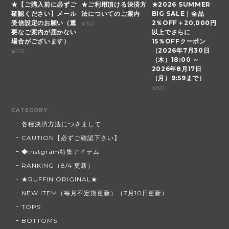
★【ご購入前に必ずご
★ご利用頂ける決済方
★2026 SUMMER
確認ください】メール
法についてのご案内
BIG SALE｜全品
受信設定のお願い（重
2％OFF＋20,000円
¥50
要なご案内が届かない
以上でさらに
場合がございます）
15％OFFクーポン
（2026年7月30日
¥50
（木）18:00 ～
2026年8月17日
（月）9:59まで）
¥50
CATEGORY
各種決済方法につきまして
CAUTION【必ずご確認下さい】
◆Instgram特集アイテム
RANKING（8/4 更新）
★RUFFIN ORIGINAL★
NEW ITEM（毎月不定期更新）（7月10日更新）
TOPS
BOTTOMS