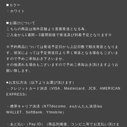
◼️カラー
・ホワイト
◼️お届けについて
こちらの商品は海外店舗より直接発送となる為、
ご入金から1週間～3週間前後で発送及び到着予定となります※
※予約商品については発送予定日から上記日数で順次発送となりま
す。状況によっては予定発送日より早く発送となる場合もございま
すので予めご承知おき下さいませ。
その他遅れる場合もございますので予めご承知おき頂けますようお
願い致します。
■お支払方法（以下よりお選び頂けます）
・クレジットカード決済（VISA、Mastercard、JCB、AMERICAN
EXPRESS）
・携帯キャリア決済（NTTdocomo、auかんたん決済/au
WALLET、SoftBank、Y!mobile）
・あと払い（Pay ID）（商品到着後、コンビニ等でお支払い頂けま