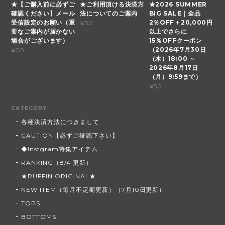
★【ご購入前に必ずご
★ご利用頂ける決済方
★2026 SUMMER
確認ください】メール
法についてのご案内
BIG SALE｜全品
受信設定のお願い（重
2％OFF＋20,000円
¥50
要なご案内が届かない
以上でさらに
場合がございます）
15％OFFクーポン
（2026年7月30日
¥50
（木）18:00 ～
2026年8月17日
（月）9:59まで）
¥50
CATEGORY
各種決済方法につきまして
CAUTION【必ずご確認下さい】
◆Instgram特集アイテム
RANKING（8/4 更新）
★RUFFIN ORIGINAL★
NEW ITEM（毎月不定期更新）（7月10日更新）
TOPS
BOTTOMS