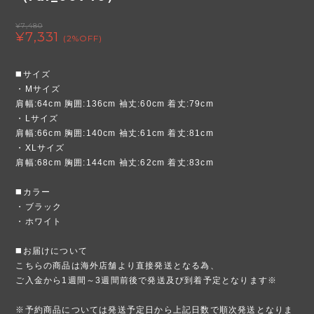
¥7,480
¥7,331
(2%OFF)
◼️サイズ
・Mサイズ
肩幅:64cm 胸囲:136cm 袖丈:60cm 着丈:79cm
・Lサイズ
肩幅:66cm 胸囲:140cm 袖丈:61cm 着丈:81cm
・XLサイズ
肩幅:68cm 胸囲:144cm 袖丈:62cm 着丈:83cm
◼️カラー
・ブラック
・ホワイト
◼️お届けについて
こちらの商品は海外店舗より直接発送となる為、
ご入金から1週間～3週間前後で発送及び到着予定となります※
※予約商品については発送予定日から上記日数で順次発送となりま