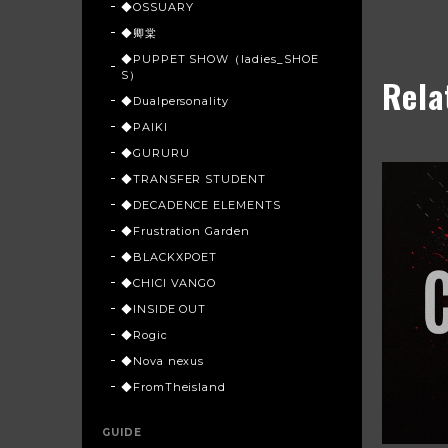
◆OSSUARY
◆卿棠
◆PUPPET SHOW（ladies_SHOE
S）
Rela
◆Dualpersonality
◆PAIKI
◆GURURU
◆TRANSFER STUDENT
◆DECADENCE ELEMENTS
◆Frustration Garden
◆BLACKXPOET
◆CHICI VANGO
◆INSIDE OUT
◆Rogic
◆Nova nexus
◆FromTheisland
GUIDE