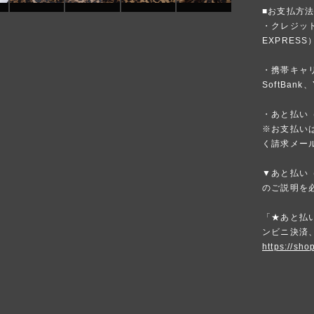
■お支払方
・クレジットカ
EXPRESS
・携帯キャリア
SoftBank、
・あと払い（
※お支払いは
く請求メー
▼あと払い（
のご説明を
「★あと払い
ンビニ決済
https://sho