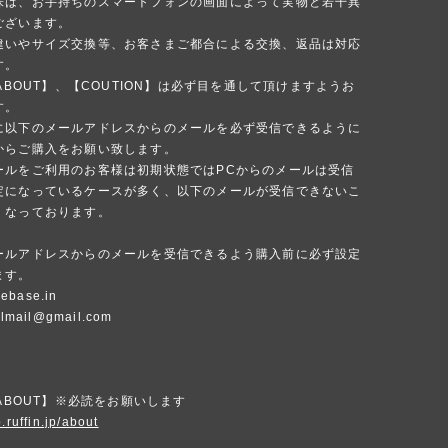
味は、お手持ちのスマートフォンの画面によって実物と若干異
ございます。
違いやサイズ交換等、お客さまご都合による交換、返品は対応
す。
 ABOUT】、【COUTION】は必ず目を通して頂けますようお
す。
に以下のメールアドレスからのメールを必ず受信できるように
からご購入をお願い致します。
ールをご利用のお客様は初期状態ではPCからのメールは受信
定になっているケースが多く、以下のメールが受信できないこ
くなっております。
ールアドレスからのメールを受信できるよう購入前に必ず設定
ます。
ebase.in
ialmail@gmail.com
 ABOUT】※必読をお願いします
.ruffin.jp/about