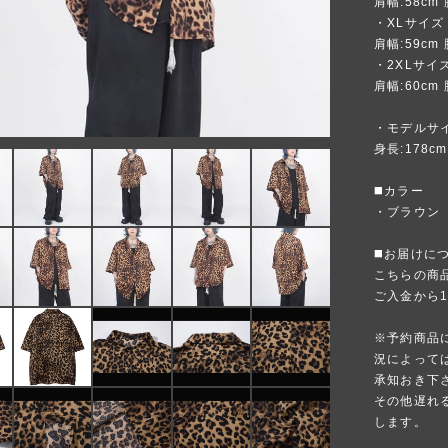
肩幅:58cm 
・XLサイズ
肩幅:59cm 
・2XLサイ
肩幅:60cm 
・モデルサ
身長:178c
◼️カラー
・ブラウン
◼️お届けに
こちらの商
ご入金から
※予約商品
況によって
承知おき下
その他遅れ
します。