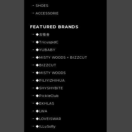
SHOES
ACCESSORIE
FEATURED BRANDS
◆古怪舍
◆TricuspidC
◆YUBABY
◆MISTY WOODS × BIZZCUT
◆BIZZCUT
◆MISTY WOODS
◆PILIYIZHIHUA
◆SHYSHYBITE
◆PickleClub
◆EKHLAS
◆LWA
◆LOVEISWAR
◆ILLuSoRy