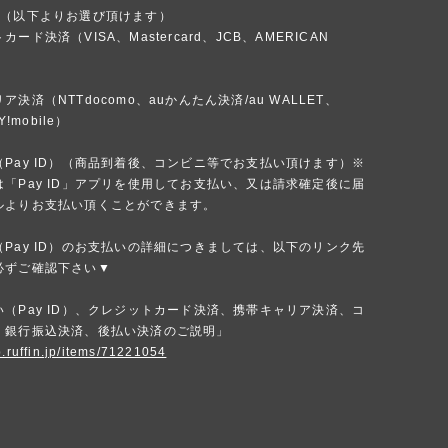
法（以下よりお選び頂けます）
ード決済（VISA、Mastercard、JCB、AMERICAN
）
決済（NTTdocomo、auかんたん決済/au WALLET、
Y!mobile）
Pay ID）（商品到着後、コンビニ等でお支払い頂けます）※
「Pay ID」アプリを使用してお支払い、又は請求確定後に届
ルよりお支払い頂くことができます。
Pay ID）のお支払いの詳細につきましては、以下のリンク先
必ずご確認下さい▼
（Pay ID）、クレジットカード決済、携帯キャリア決済、コ
、銀行振込決済、後払い決済のご説明」
p.ruffin.jp/items/71221054