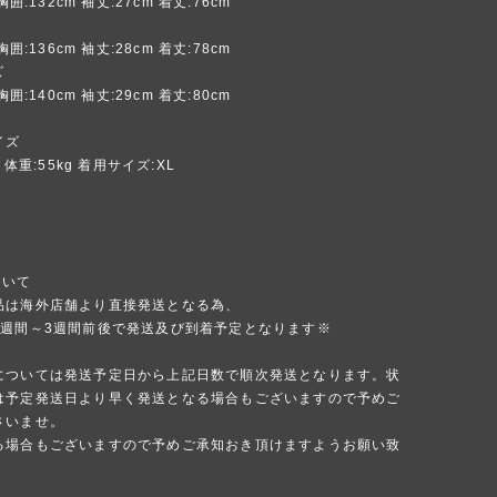
胸囲:132cm 袖丈:27cm 着丈:76cm
胸囲:136cm 袖丈:28cm 着丈:78cm
ズ
胸囲:140cm 袖丈:29cm 着丈:80cm
イズ
m 体重:55kg 着用サイズ:XL
ついて
品は海外店舗より直接発送となる為、
1週間～3週間前後で発送及び到着予定となります※
については発送予定日から上記日数で順次発送となります。状
は予定発送日より早く発送となる場合もございますので予めご
さいませ。
る場合もございますので予めご承知おき頂けますようお願い致