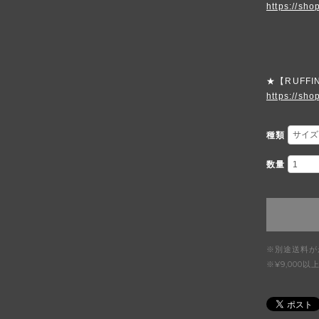
https://sho
★【RUFFI
https://shop
種類
数量
※別途送料が
※¥9,00