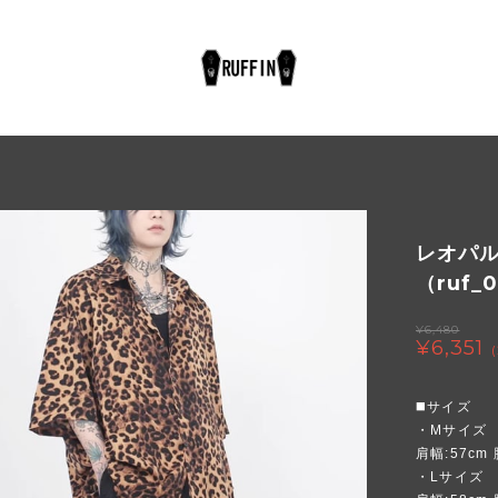
レオパ
（ruf_
¥6,480
¥6,351
◼️サイズ
・Mサイズ
肩幅:57cm 
・Lサイズ