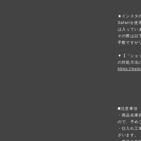
★インスタ
Safari
は入ってい
その際は以
手数ですが
▼【「ショ
の対処方法
https://hel
◼️注意事項
・商品在庫
ので、予め
・仕入れ工
ざいます。