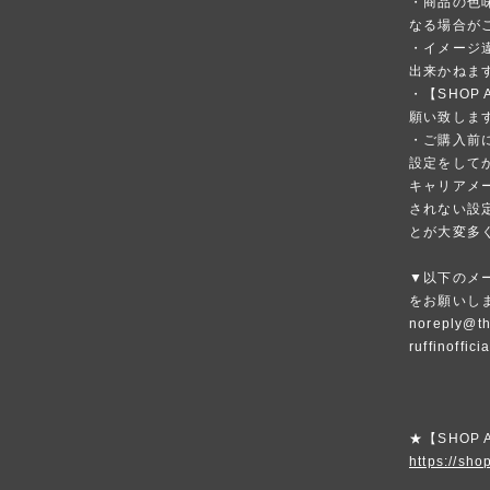
・商品の色
なる場合が
・イメージ
出来かねま
・【SHOP
願い致しま
・ご購入前
設定をして
キャリアメ
されない設
とが大変多
▼以下のメ
をお願いし
noreply@th
ruffinoffic
★【SHOP
https://shop