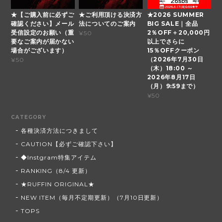
★【ご購入前に必ずご
★ご利用頂ける決済方
★2026 SUMMER
確認ください】メール
法についてのご案内
BIG SALE｜全品
受信設定のお願い（重
2％OFF＋20,000円
¥50
要なご案内が届かない
以上でさらに
場合がございます）
15％OFFクーポン
（2026年7月30日
¥50
（木）18:00 ～
2026年8月17日
（月）9:59まで）
¥50
CATEGORY
各種決済方法につきまして
CAUTION【必ずご確認下さい】
◆Instgram特集アイテム
RANKING（8/4 更新）
★RUFFIN ORIGINAL★
NEW ITEM（毎月不定期更新）（7月10日更新）
TOPS