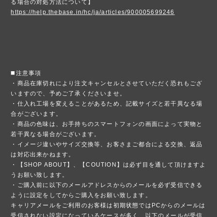
る場合の対処方法について】
https://help.thebase.in/hc/ja/articles/900005699246
◼️注意事項
・商品在庫切れにより注文キャンセルとさせていただく恐れもござ
いますので、予めご了承くださいませ。
・仕入れ工場を変えることがあるため、記載サイズと若干異なる場
合がございます。
・商品の色味は、お手持ちのスマートフォンの画面によって実物と
若干異なる場合がございます。
・イメージ違いやサイズ交換等、お客さまご都合による交換、返品
は対応出来かねます。
・【SHOP ABOUT】、【COUTION】は必ず目を通して頂けますよ
うお願い致します。
・ご購入前に以下のメールアドレスからのメールを必ず受信できる
ように設定をしてからご購入をお願い致します。
キャリアメールをご利用のお客様は初期状態ではPCからのメールは
受信されない設定になっているケースが多く、以下のメールが受信