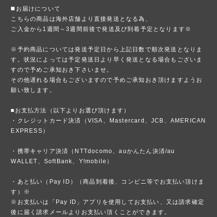
◼️お届けについて
こちらの商品は海外店舗より直接発送となる為、
ご入金から1週間～3週間前後で発送及び到着予定となります※
※予約商品については発送予定日から上記日数で順次発送となりま
す。状況によっては予定発送日より早く発送となる場合もございま
すので予めご承知おき下さいませ。
その他遅れる場合もございますので予めご承知おき頂けますようお
願い致します。
■お支払方法（以下よりお選び頂けます）
・クレジットカード決済（VISA、Mastercard、JCB、AMERICAN
EXPRESS）
・携帯キャリア決済（NTTdocomo、auかんたん決済/au
WALLET、SoftBank、Y!mobile）
・あと払い（Pay ID）（商品到着後、コンビニ等でお支払い頂けま
す）※
※お支払いは「Pay ID」アプリを使用してお支払い、又は請求確定
後に届く請求メールよりお支払い頂くことができます。