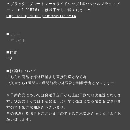
▼ブラック（プレートソールサイドジップ4連バックルブラックブ
ーツ（ruf_01576））は以下からご覧ください▼
https://shop.ruffin.jp/items/91098516
◼️カラー
・ホワイト
◼️材質
PU
◼️お届けについて
こちらの商品は海外店舗より直接発送となる為、
ご入金から1週間～3週間前後で発送及び到着予定となります※
※予約商品については発送予定日から上記日数で順次発送となりま
す。状況によっては予定発送日より早く発送となる場合もございま
すので予めご承知おき下さいませ。
その他遅れる場合もございますので予めご承知おき頂けますようお
願い致します。