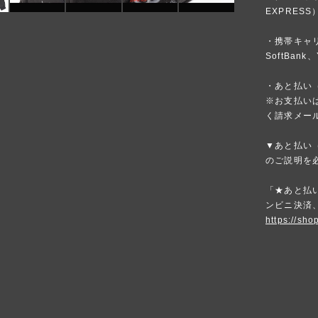
EXPRESS
・携帯キャリア
SoftBank、
・あと払い（
※お支払いは
く請求メー
▼あと払い（
のご説明を
「★あと払い
ンビニ決済
https://sho