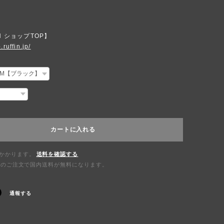
N ショップTOP】
.ruffin.jp/
カートに入れる
かかります。
送料を確認する
0以上のご注文で国内送料が無料になります。
通報する