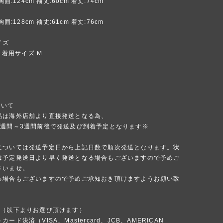
胸囲:124cm 袖丈:60cm 着丈:74cm
胸囲:128cm 袖丈:61cm 着丈:76cm
イズ
m 着用サイズ:M
ついて
品は海外店舗より直接発送となる為、
1週間～3週間前後で発送及び到着予定となります※
については発送予定日から上記日数で順次発送となります。状
は予定発送日より早く発送となる場合もございますので予めご
さいませ。
る場合もございますので予めご承知おき頂けますようお願い致
法（以下よりお選び頂けます）
ード決済（VISA、Mastercard、JCB、AMERICAN