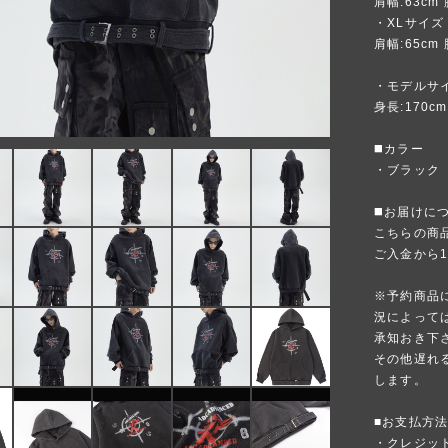
肩幅:63cm 
・XLサイズ
肩幅:65cm 
・モデルサ
身長:170c
◼️カラー
・ブラック
◼️お届けに
こちらの商
ご入金から
※予約商品
況によって
承知おき下
その他遅れ
します。
■お支払方
・クレジットカ