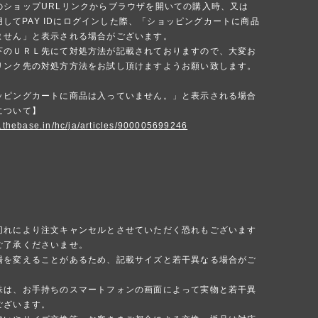
のショップURLリンクからブラウザを開いての購入時、又は
を使用してPAY IDにログインした際、「ショッピングカートに商品
ません」と表示される場合がございます。
下のＵＲＬ先にて対処方法が記載されておりますので、大変お
リンク先の対処方方法をお試し頂けますようお願い致します。
ッピングカートに商品は入っていません。」と表示される場合
について】
p.thebase.in/hc/ja/articles/900005699246
切れにより注文キャンセルとさせていただく恐れもございます
ご了承くださいませ。
場を変えることがあるため、記載サイズと若干異なる場合がご
味は、お手持ちのスマートフォンの画面によって実物と若干異
ございます。