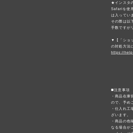
★インスタ
Safari
は入ってい
その際は以
手数ですが
▼【「ショ
の対処方法
https://hel
◼️注意事項
・商品在庫
ので、予め
・仕入れ工
ざいます。
・商品の色
なる場合が