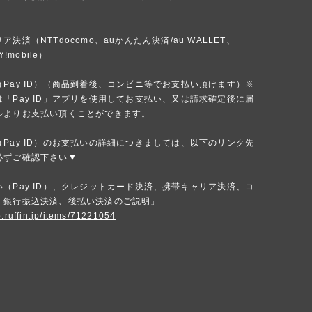
）
決済（NTTdocomo、auかんたん決済/au WALLET、
Y!mobile）
Pay ID）（商品到着後、コンビニ等でお支払い頂けます）※
「Pay ID」アプリを使用してお支払い、又は請求確定後に届
ルよりお支払い頂くことができます。
Pay ID）のお支払いの詳細につきましては、以下のリンク先
必ずご確認下さい▼
（Pay ID）、クレジットカード決済、携帯キャリア決済、コ
、銀行振込決済、後払い決済のご説明」
p.ruffin.jp/items/71221054