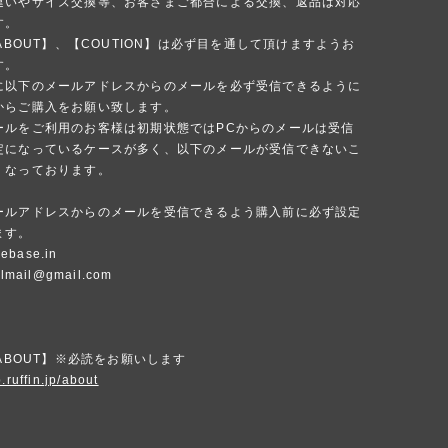
違いやサイズ交換等、お客さまご都合による交換、返品は対応
す。
 ABOUT】、【COUTION】は必ず目を通して頂けますようお
す。
に以下のメールアドレスからのメールを必ず受信できるように
からご購入をお願い致します。
ールをご利用のお客様は初期状態ではPCからのメールは受信
定になっているケースが多く、以下のメールが受信できないこ
くなっております。
ールアドレスからのメールを受信できるよう購入前に必ず設定
ます。
ebase.in
ialmail@gmail.com
 ABOUT】※必読をお願いします
.ruffin.jp/about