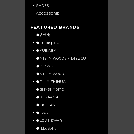
SHOES
ACCESSORIE
FEATURED BRANDS
◆古怪舍
◆TricuspidC
◆YUBABY
◆MISTY WOODS × BIZZCUT
◆BIZZCUT
◆MISTY WOODS
◆PILIYIZHIHUA
◆SHYSHYBITE
◆PickleClub
◆EKHLAS
◆LWA
◆LOVEISWAR
◆ILLuSoRy