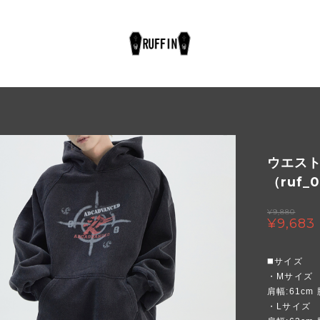
ウエス
（ruf_
¥9,880
¥9,683
◼️サイズ
・Mサイズ
肩幅:61cm 
・Lサイズ