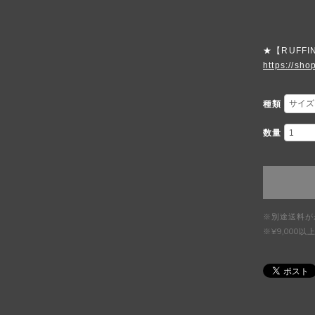
★【RUFFI
https://shop
種類
数量
※別途送料が
※¥9,00