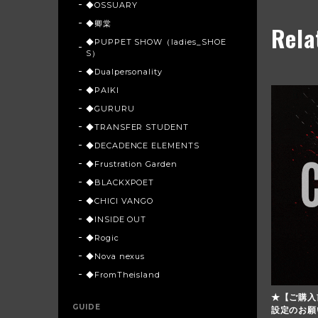
◆OSSUARY
◆卿棠
Rela
◆PUPPET SHOW（ladies_SHOE
S）
◆Dualpersonality
◆PAIKI
◆GURURU
◆TRANSFER STUDENT
◆DECADENCE ELEMENTS
◆Frustration Garden
◆BLACKXPOET
◆CHICI VANGO
◆INSIDE OUT
◆Rogic
◆Nova nexus
◆FromTheisland
★【ご購入
GUIDE
設定のお願