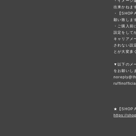
・イメージ
出来かねま
・【SHOP
願い致しま
・ご購入前
設定をして
キャリアメ
されない設
とが大変多
▼以下のメ
をお願いし
noreply@th
ruffinoffic
★【SHOP
https://shop