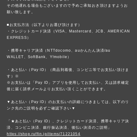
その他遅れる場合もございますので予めご承知おき頂けますようお
願い致します。
■お支払方法（以下よりお選び頂けます）
・クレジットカード決済（VISA、Mastercard、JCB、AMERICAN
EXPRESS）
・携帯キャリア決済（NTTdocomo、auかんたん決済/au
WALLET、SoftBank、Y!mobile）
・あと払い（Pay ID）（商品到着後、コンビニ等でお支払い頂けま
す）※
※お支払いは「Pay ID」アプリを使用してお支払い、又は請求確定
後に届く請求メールよりお支払い頂くことができます。
▼あと払い（Pay ID）のお支払いの詳細につきましては、以下のリ
ンク先のご説明を必ずご確認下さい▼
「★あと払い（Pay ID）、クレジットカード決済、携帯キャリア決
済、コンビニ決済、銀行振込決済、後払い決済のご説明」
https://shop.ruffin.jp/items/71221054