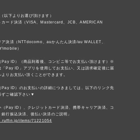
法（以下よりお選び頂けます）
ード決済（VISA、Mastercard、JCB、AMERICAN
）
決済（NTTdocomo、auかんたん決済/au WALLET、
Y!mobile）
Pay ID）（商品到着後、コンビニ等でお支払い頂けます）※
「Pay ID」アプリを使用してお支払い、又は請求確定後に届
ルよりお支払い頂くことができます。
Pay ID）のお支払いの詳細につきましては、以下のリンク先
必ずご確認下さい▼
（Pay ID）、クレジットカード決済、携帯キャリア決済、コ
、銀行振込決済、後払い決済のご説明」
p.ruffin.jp/items/71221054