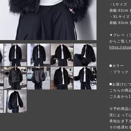
・Lサイズ
肩幅:62cm 
・XLサイズ
肩幅:63cm 
▼グレー（フ
からご覧く
https://sho
◼️カラー
・ブラック
◼️お届けに
こちらの商
ご入金から
※予約商品
況によって
承知おき下
その他遅れ