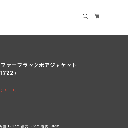
クファーブラックボアジャケット
01722）
(2%OFF)
胸囲:122cm 袖丈:57cm 着丈:60cm