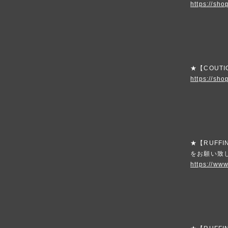
https://shop
★【COUT
https://sho
★【RUFF
をお願い致
https://www