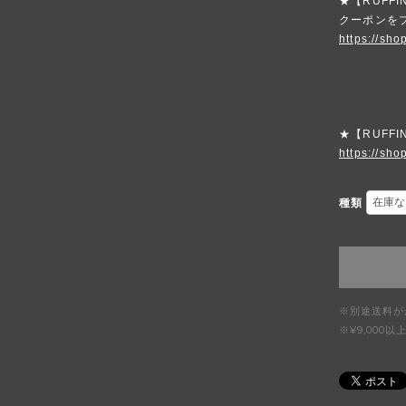
★【RUFFI
クーポンを
https://sho
★【RUFFI
https://shop
種類
※別途送料が
※¥9,00