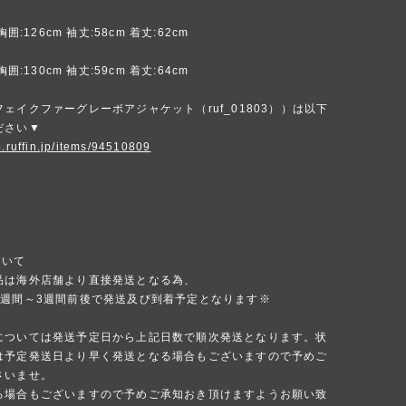
胸囲:126cm 袖丈:58cm 着丈:62cm
胸囲:130cm 袖丈:59cm 着丈:64cm
ェイクファーグレーボアジャケット（ruf_01803））は以下
ださい▼
p.ruffin.jp/items/94510809
ついて
品は海外店舗より直接発送となる為、
1週間～3週間前後で発送及び到着予定となります※
については発送予定日から上記日数で順次発送となります。状
は予定発送日より早く発送となる場合もございますので予めご
さいませ。
る場合もございますので予めご承知おき頂けますようお願い致