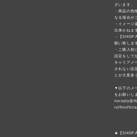
ざいます。
・商品の色
なる場合が
・イメージ
出来かねま
・【SHOP
願い致しま
・ご購入前
設定をして
キャリアメ
されない設
とが大変多
▼以下のメ
をお願いし
noreply@th
ruffinoffic
★【SHOP