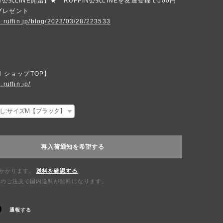
N公式LINE開始】★ RUFFIN公式LINEを友達登録で500円
プレゼント
p.ruffin.jp/blog/2023/03/28/223533
N ショップTOP】
.ruffin.jp/
再入荷通知を希望する
かかります。
送料を確認する
0以上のご注文で国内送料が無料になります。
通報する