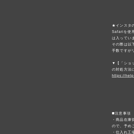
★インスタ
Safari
は入ってい
その際は以
手数ですが
▼【「ショ
の対処方法
https://hel
◼️注意事項
・商品在庫
ので、予め
・仕入れ工