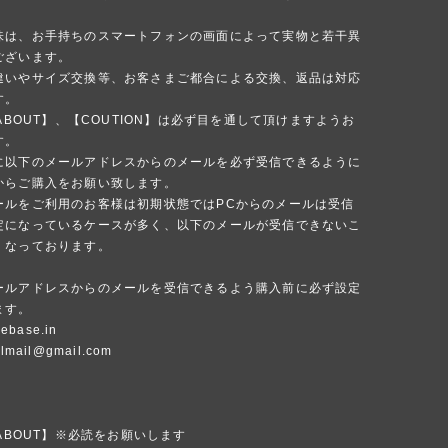
味は、お手持ちのスマートフォンの画面によって実物と若干異
ございます。
違いやサイズ交換等、お客さまご都合による交換、返品は対応
す。
 ABOUT】、【COUTION】は必ず目を通して頂けますようお
す。
に以下のメールアドレスからのメールを必ず受信できるように
からご購入をお願い致します。
ールをご利用のお客様は初期状態ではPCからのメールは受信
定になっているケースが多く、以下のメールが受信できないこ
くなっております。
ールアドレスからのメールを受信できるよう購入前に必ず設定
ます。
ebase.in
ialmail@gmail.com
 ABOUT】※必読をお願いします