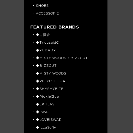
SHOES
ACCESSORIE
FEATURED BRANDS
◆古怪舍
◆TricuspidC
◆YUBABY
◆MISTY WOODS × BIZZCUT
◆BIZZCUT
◆MISTY WOODS
◆PILIYIZHIHUA
◆SHYSHYBITE
◆PickleClub
◆EKHLAS
◆LWA
◆LOVEISWAR
◆ILLuSoRy