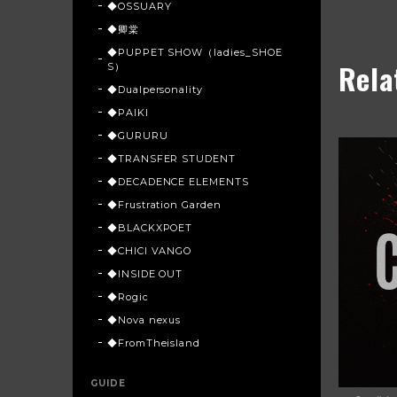
◆OSSUARY
◆卿棠
◆PUPPET SHOW（ladies_SHOE
Rela
S）
◆Dualpersonality
◆PAIKI
◆GURURU
◆TRANSFER STUDENT
◆DECADENCE ELEMENTS
◆Frustration Garden
◆BLACKXPOET
◆CHICI VANGO
◆INSIDE OUT
◆Rogic
◆Nova nexus
◆FromTheisland
GUIDE