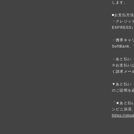
します。
■お支払方
・クレジットカ
EXPRESS
・携帯キャリア
SoftBank、
・あと払い（
※お支払いは
く請求メー
▼あと払い（
のご説明を
「★あと払い
ンビニ決済
https://sho