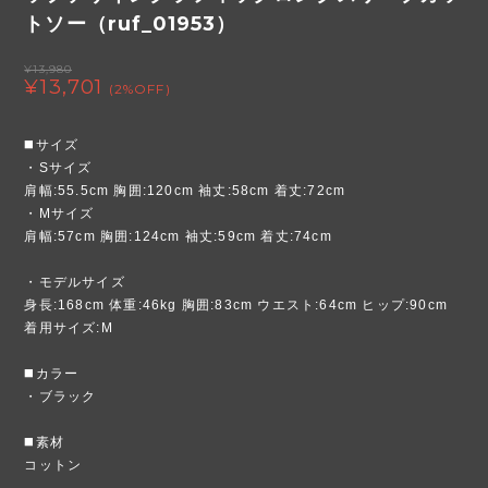
トソー（ruf_01953）
¥13,980
¥13,701
(2%OFF)
◼️サイズ
・Sサイズ
肩幅:55.5cm 胸囲:120cm 袖丈:58cm 着丈:72cm
・Mサイズ
肩幅:57cm 胸囲:124cm 袖丈:59cm 着丈:74cm
・モデルサイズ
身長:168cm 体重:46kg 胸囲:83cm ウエスト:64cm ヒップ:90cm
着用サイズ:M
◼️カラー
・ブラック
◼️素材
コットン