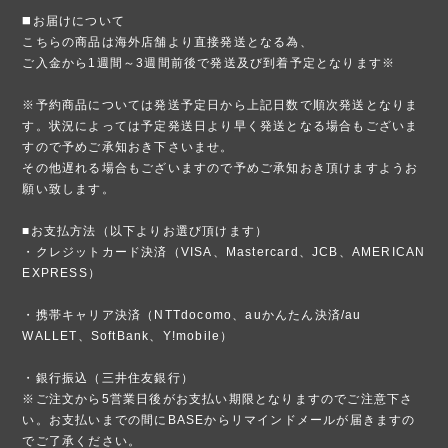
◼️お届けについて
こちらの商品は海外店舗より直接発送となる為、
ご入金から1週間～3週間前後で発送及び到着予定となります※
※予約商品については発送予定日から上記日数で順次発送となりま
す。状況によっては予定発送日より早く発送となる場合もございま
すので予めご承知おき下さいませ。
その他遅れる場合もございますので予めご承知おき頂けますようお
願い致します。
■お支払方法（以下よりお選び頂けます）
・クレジットカード決済（VISA、Mastercard、JCB、AMERICAN
EXPRESS）
・携帯キャリア決済（NTTdocomo、auかんたん決済/au
WALLET、SoftBank、Y!mobile）
・銀行振込（三井住友銀行）
※ご注文から5営業日後がお支払い期限となりますのでご注意下さ
い。お支払いまでの間にBASEからリマインドメールが届きますの
でご了承ください。