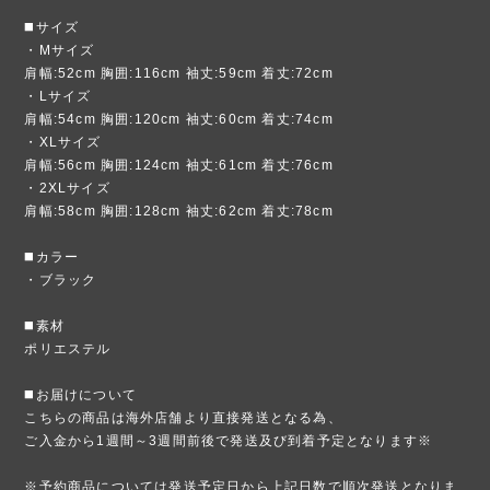
◼️サイズ
・Mサイズ
肩幅:52cm 胸囲:116cm 袖丈:59cm 着丈:72cm
・Lサイズ
肩幅:54cm 胸囲:120cm 袖丈:60cm 着丈:74cm
・XLサイズ
肩幅:56cm 胸囲:124cm 袖丈:61cm 着丈:76cm
・2XLサイズ
肩幅:58cm 胸囲:128cm 袖丈:62cm 着丈:78cm
◼️カラー
・ブラック
◼️素材
ポリエステル
◼️お届けについて
こちらの商品は海外店舗より直接発送となる為、
ご入金から1週間～3週間前後で発送及び到着予定となります※
※予約商品については発送予定日から上記日数で順次発送となりま