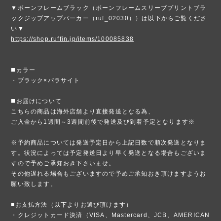
▼ボーンフレームブラック（ボーンフレームスリーブプリントブラ
ックジップアップパーカー（ruf_02030））は以下からご覧くださ
い▼
https://shop.ruffin.jp/items/100085838
◼️カラー
・ブラック×パラサイト
◼️お届けについて
こちらの商品は海外店舗より直接発送となる為、
ご入金から1週間～3週間前後で発送及び到着予定となります※
※予約商品については発送予定日から上記日数で順次発送となりま
す。状況によっては予定発送日より早く発送となる場合もございま
すので予めご承知おき下さいませ。
その他遅れる場合もございますので予めご承知おき頂けますようお
願い致します。
■お支払方法（以下よりお選び頂けます）
・クレジットカード決済（VISA、Mastercard、JCB、AMERICAN