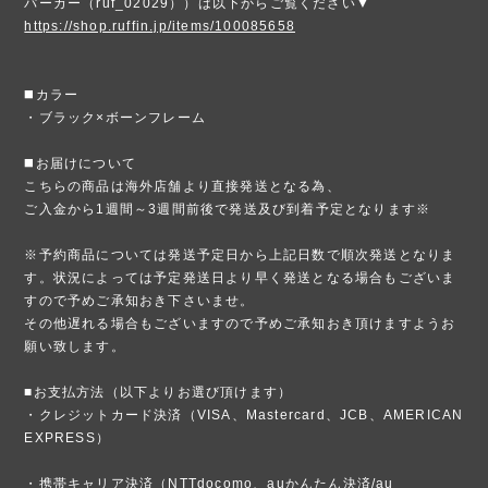
パーカー（ruf_02029））は以下からご覧ください▼
https://shop.ruffin.jp/items/100085658
◼️カラー
・ブラック×ボーンフレーム
◼️お届けについて
こちらの商品は海外店舗より直接発送となる為、
ご入金から1週間～3週間前後で発送及び到着予定となります※
※予約商品については発送予定日から上記日数で順次発送となりま
す。状況によっては予定発送日より早く発送となる場合もございま
すので予めご承知おき下さいませ。
その他遅れる場合もございますので予めご承知おき頂けますようお
願い致します。
■お支払方法（以下よりお選び頂けます）
・クレジットカード決済（VISA、Mastercard、JCB、AMERICAN
EXPRESS）
・携帯キャリア決済（NTTdocomo、auかんたん決済/au