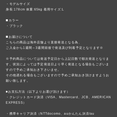
・モデルサイズ
身長:178cm 体重:65kg 着用サイズ:L
◼️カラー
・ブラック
◼️お届けについて
こちらの商品は海外店舗より直接発送となる為、
ご入金から1週間～3週間前後で発送及び到着予定となります※
※予約商品については発送予定日から上記日数で順次発送となりま
す。状況によっては予定発送日より早く発送となる場合もございま
すので予めご承知おき下さいませ。
その他遅れる場合もございますので予めご承知おき頂けますようお
願い致します。
■お支払方法（以下よりお選び頂けます）
・クレジットカード決済（VISA、Mastercard、JCB、AMERICAN
EXPRESS）
・携帯キャリア決済（NTTdocomo、auかんたん決済/au