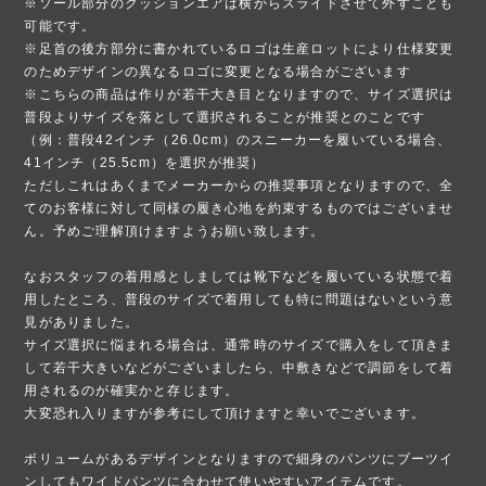
※ソール部分のクッションエアは横からスライドさせて外すことも
可能です。
※足首の後方部分に書かれているロゴは生産ロットにより仕様変更
のためデザインの異なるロゴに変更となる場合がございます
※こちらの商品は作りが若干大き目となりますので、サイズ選択は
普段よりサイズを落として選択されることが推奨とのことです
（例：普段42インチ（26.0cm）のスニーカーを履いている場合、
41インチ（25.5cm）を選択が推奨）
ただしこれはあくまでメーカーからの推奨事項となりますので、全
てのお客様に対して同様の履き心地を約束するものではございませ
ん。予めご理解頂けますようお願い致します。
なおスタッフの着用感としましては靴下などを履いている状態で着
用したところ、普段のサイズで着用しても特に問題はないという意
見がありました。
サイズ選択に悩まれる場合は、通常時のサイズで購入をして頂きま
して若干大きいなどがございましたら、中敷きなどで調節をして着
用されるのが確実かと存じます。
大変恐れ入りますが参考にして頂けますと幸いでございます。
ボリュームがあるデザインとなりますので細身のパンツにブーツイ
ンしてもワイドパンツに合わせて使いやすいアイテムです。