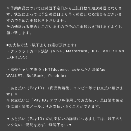
※予約商品については発送予定日から上記日数で順次発送となりま
す。状況によっては予定発送日より早く発送となる場合もございま
すので予めご承知おき下さいませ。
その他遅れる場合もございますので予めご承知おき頂けますようお
願い致します。
■お支払方法（以下よりお選び頂けます）
・クレジットカード決済（VISA、Mastercard、JCB、AMERICAN
EXPRESS）
・携帯キャリア決済（NTTdocomo、auかんたん決済/au
WALLET、SoftBank、Y!mobile）
・あと払い（Pay ID）（商品到着後、コンビニ等でお支払い頂けま
す）※
※お支払いは「Pay ID」アプリを使用してお支払い、又は請求確定
後に届く請求メールよりお支払い頂くことができます。
▼あと払い（Pay ID）のお支払いの詳細につきましては、以下のリ
ンク先のご説明を必ずご確認下さい▼